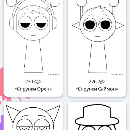
230
226
«Спрунки Орен»
«Спрунки Саймон»