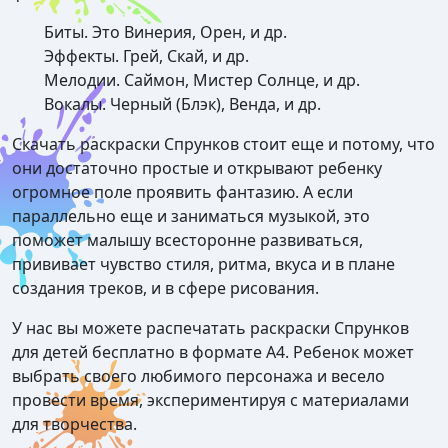
Биты. Это Винерия, Орен, и др.
Эффекты. Грей, Скай, и др.
Мелодии. Саймон, Мистер Солнце, и др.
Вокалы. Черный (Блэк), Венда, и др.
Скачать раскраски Спрунков стоит еще и потому, что
они достаточно простые и открывают ребенку
огромное поле проявить фантазию. А если
параллельно еще и заниматься музыкой, это
поможет малышу всесторонне развиваться,
прививает чувство стиля, ритма, вкуса и в плане
создания треков, и в сфере рисования.
У нас вы можете распечатать раскраски Спрунков
для детей бесплатно в формате А4. Ребенок может
выбрать своего любимого персонажа и весело
провести время, экспериментируя с материалами
для творчества.