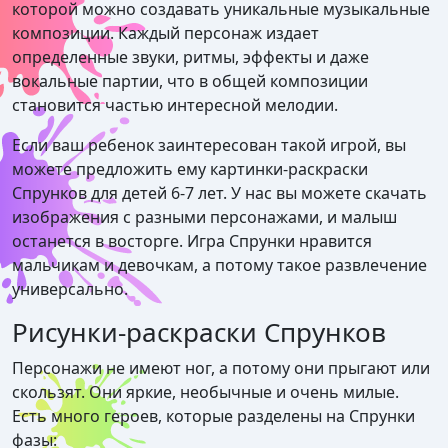
которой можно создавать уникальные музыкальные
композиции. Каждый персонаж издает
определенные звуки, ритмы, эффекты и даже
вокальные партии, что в общей композиции
становится частью интересной мелодии.
Если ваш ребенок заинтересован такой игрой, вы
можете предложить ему картинки-раскраски
Спрунков для детей 6-7 лет. У нас вы можете скачать
изображения с разными персонажами, и малыш
останется в восторге. Игра Спрунки нравится
мальчикам и девочкам, а потому такое развлечение
универсально.
Рисунки-раскраски Спрунков
Персонажи не имеют ног, а потому они прыгают или
скользят. Они яркие, необычные и очень милые.
Есть много героев, которые разделены на Спрунки
фазы: