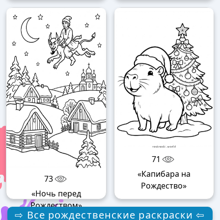
71
«Капибара на
73
Рождество»
«Ночь перед
Рождеством»
⇨ Все рождественские раскраски ⇦