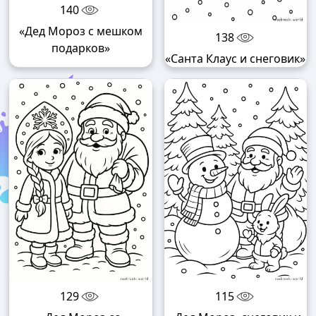
140
«Дед Мороз с мешком
138
подарков»
«Санта Клаус и снеговик»
129
115