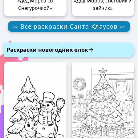
«Дед Мороз со
«Дед Мороз, снеговик и
Снегурочкой»
зайчик»
⇨ Все раскраски Санта Клаусов ⇦
Раскраски новогодних елок