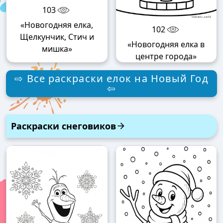
103
«Новогодняя елка,
102
Щелкунчик, Стич и
«Новогодняя елка в
мишка»
центре города»
⇨ Все раскраски елок на Новый Год
⇦
Раскраски снеговиков