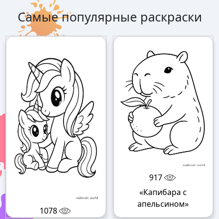
Самые популярные раскраски
917
«Капибара с
апельсином»
1078