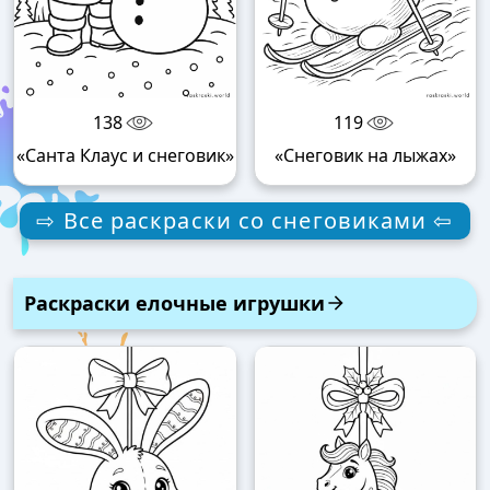
138
119
«Санта Клаус и снеговик»
«Снеговик на лыжах»
⇨ Все раскраски со снеговиками ⇦
Раскраски елочные игрушки