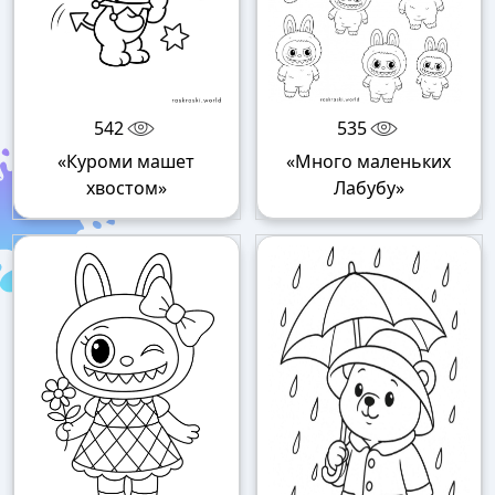
542
535
«Куроми машет
«Много маленьких
хвостом»
Лабубу»