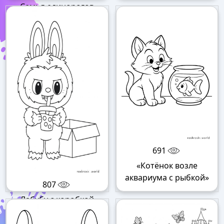
«Семья единорогов»
691
«Котёнок возле
аквариума с рыбкой»
807
«Лабубу с коробкой»