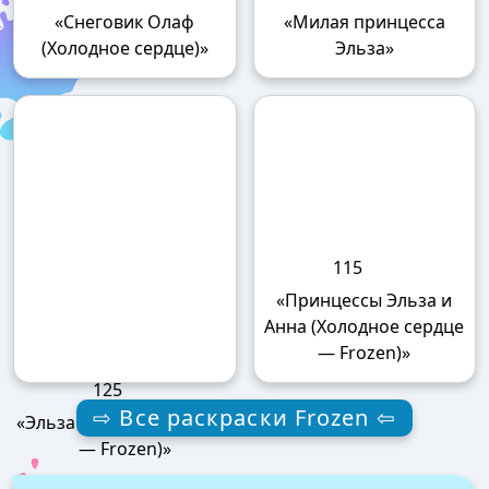
158
139
«Снеговик Олаф
«Милая принцесса
(Холодное сердце)»
Эльза»