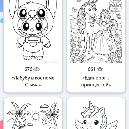
676
661
«Лабубу в костюме
«Единорог с
Стича»
принцессой»