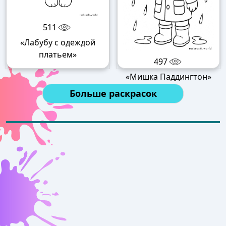
511
«Лабубу с одеждой
платьем»
497
«Мишка Паддингтон»
Больше раскрасок