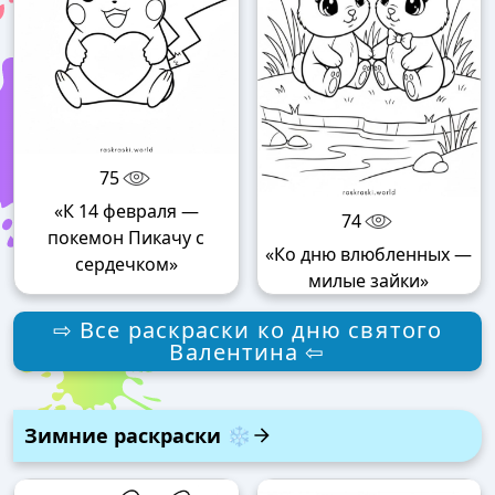
75
«К 14 февраля —
74
покемон Пикачу с
«Ко дню влюбленных —
сердечком»
милые зайки»
⇨ Все раскраски ко дню святого
Валентина ⇦
Зимние раскраски ❄️