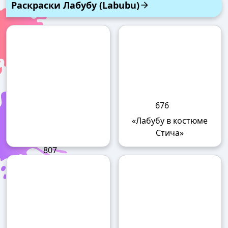
125
«Эльза (Холодное сердце
115
— Frozen)»
«Принцессы Эльза и
Анна (Холодное сердце
⇨ Все раскраски Frozen ⇦
— Frozen)»
Раскраски Лабубу (Labubu)