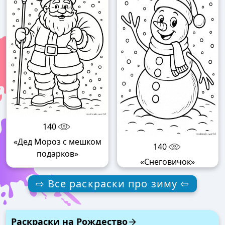
140
«Дед Мороз с мешком
140
подарков»
«Снеговичок»
⇨ Все раскраски про зиму ⇦
Раскраски на Рождество