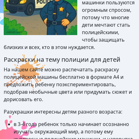
машинки пользуются
огромным спросом,
потому что многие
дети мечтают стать
полицейскими,
чтобы защищать
близких и всех, кто в этом нуждается.
Раскраски на тему полиции для детей
На нашем сайте можно распечатать раскраску
полицейской машины бесплатно в формате А4 и
предложить ребенку поэкспериментировать,
подобрав необычные цвета или придумать сюжет и
дорисовать его.
Разукрашки интересны детям разного возраста:
в 3-4 года ребенок только начинает осознанно
изучать окружающий мир, а потому ему
интересные полицейские машинки, и наверняка