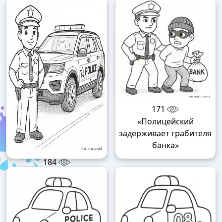
«Полицейская машина»
171
«Полицейский
задерживает грабителя
банка»
184
«Полицейский возле
патрульной машины»