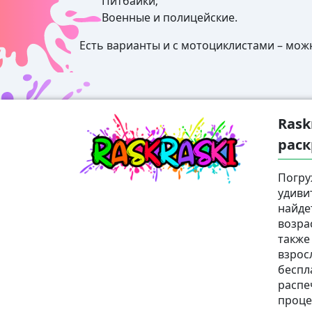
Питбайки;
Военные и полицейские.
Есть варианты и с мотоциклистами – мож
Rask
раск
Погру
удиви
найде
возра
также
взрос
беспл
распе
проце