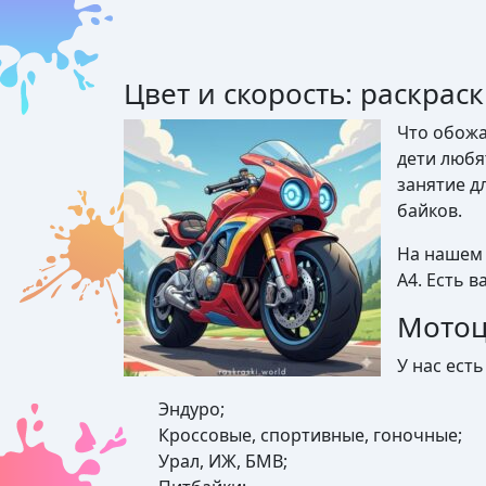
Цвет и скорость: раскрас
Что обожа
дети любя
занятие д
байков.
На нашем 
А4. Есть в
Мотоц
У нас ест
Эндуро;
Кроссовые, спортивные, гоночные;
Урал, ИЖ, БМВ;