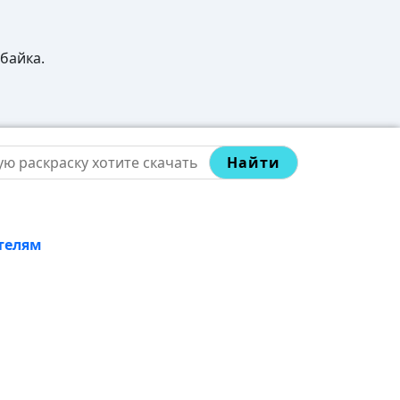
байка.
Найти
телям