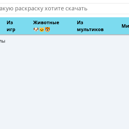
Из
Животные
Из
Ми
игр
🐶🐱🐯
мультиков
лы