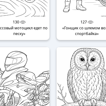
130
127
ссовый мотоцикл едет по
«Гонщик со шлемом во
песку»
спортбайка»