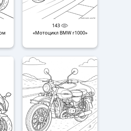
143
ном
«Мотоцикл BMW r1000»