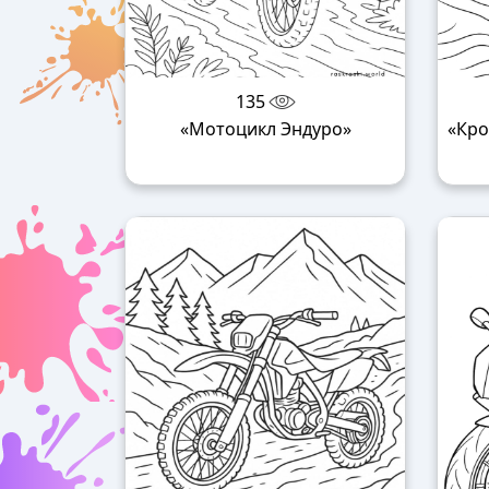
135
«Мотоцикл Эндуро»
«Кро