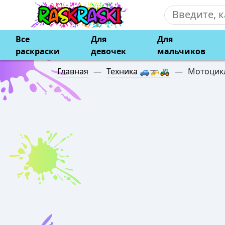
Все
Для
Для
раскраски
девочек
мальчиков
Главная
—
Техника 🚙🚁🚜
—
Мотоцик