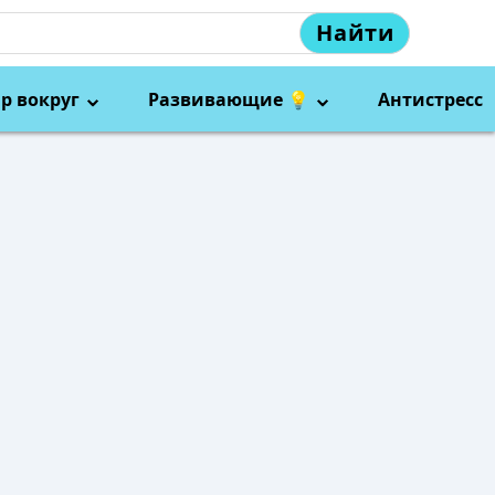
Найти
р вокруг
Развивающие 💡
Антистресс