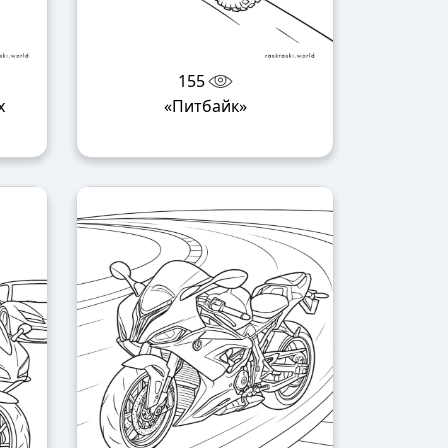
155
х
«Питбайк»