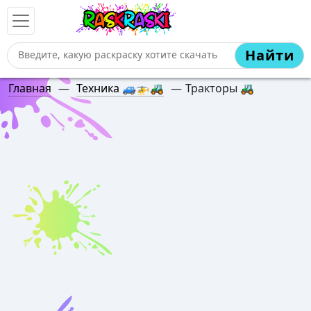
Найти
Главная
—
Техника 🚙🚁🚜
—
Тракторы 🚜