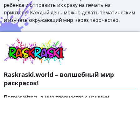
ребенка и отправить их сразу на печать на
принтере. Каждый день можно делать тематическим
и изучать окружающий мир через творчество.
Raskraski.world – волшебный мир
раскрасок!
Погружайтесь в мир творчества с нашими
удивительными разукрашками! У нас вы найдете
раскраски для детей разного возраста – от малышей
до подростков, а также увлекательные разрисовки
для взрослых. Каждую картинку можно бесплатно
скачать в формате A4, распечатать и наслаждаться
увлекательным процессом раскрашивания.