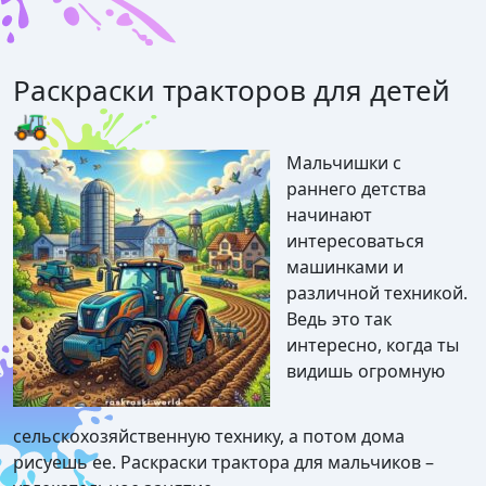
Раскраски тракторов для детей
🚜
Мальчишки с
раннего детства
начинают
интересоваться
машинками и
различной техникой.
Ведь это так
интересно, когда ты
видишь огромную
сельскохозяйственную технику, а потом дома
рисуешь ее. Раскраски трактора для мальчиков –