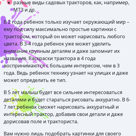
разные виды садовых тракторов, как, например,
МТЗ и др.
В 2 года ребенок только изучает окружающий мир –
ему под силу максимально простые картинки с
трактором, который он может нарисовать любого
цвета. В 3-4 года ребенок уже может уделить
внимание крупным деталям и даже запомнит их
названия. Раскраски трактора в 4 года
воспринимаются с большим интересом, чем в 3
года. Ведь ребенок технику узнает на улицах и даже
может определить ее тип.
В 5 лет малыш будет все сильнее интересоваться
деталями и будет стараться рисовать аккуратно. В 6-
7 лет ребенок сможет нарисовать аккуратный и
интересный трактор, добавив свои детали и даже
дорисовав поле и тракториста.
Вам нужно лишь подобрать картинки для своего