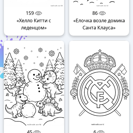
159
86
«Хелло Китти с
«Елочка возле домика
леденцом»
Санта Клауса»
45
6