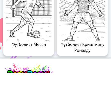
Футболист Месси
Футболист Криштиану
Роналду
Raskraski.world – волшебный мир
раскрасок!
Погружайтесь в мир творчества с нашими