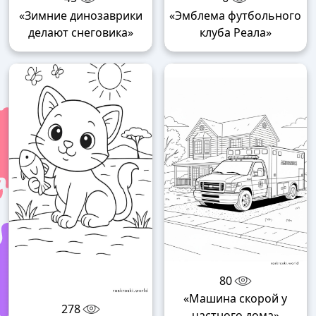
«Зимние динозаврики
«Эмблема футбольного
делают снеговика»
клуба Реала»
80
«Машина скорой у
278
частного дома»