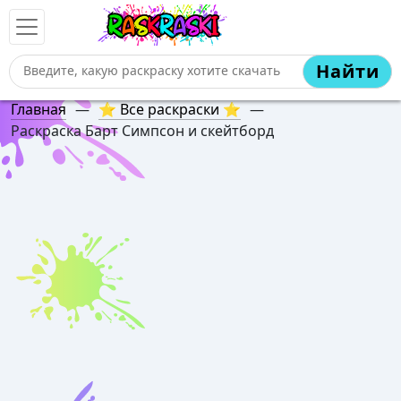
Найти
Главная
—
⭐ Все раскраски ⭐
—
Раскраска Барт Симпсон и скейтборд