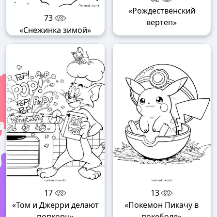
«Рождественский
73
вертеп»
«Снежинка зимой»
17
13
«Том и Джерри делают
«Покемон Пикачу в
попкорн»
покеболе»