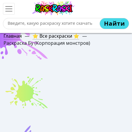
Найти
Главная
—
⭐ Все раскраски ⭐
—
Раскраска Бу (Корпорация монстров)