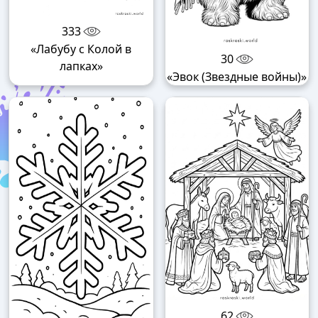
333
«Лабубу с Колой в
30
лапках»
«Эвок (Звездные войны)»
62