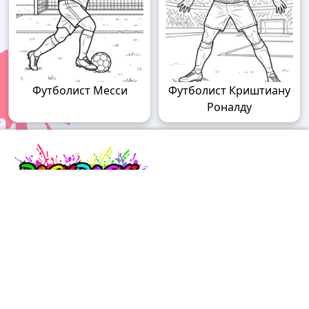
Футболист Месси
Футболист Криштиану
Роналду
Raskraski.world – волшебный мир
раскрасок!
Погружайтесь в мир творчества с нашими
удивительными разукрашками! У нас вы найдете
раскраски для детей разного возраста – от малышей