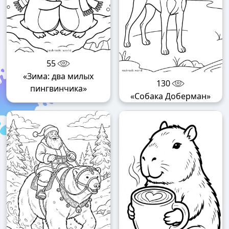
55
«Зима: два милых
130
пингвинчика»
«Собака Доберман»