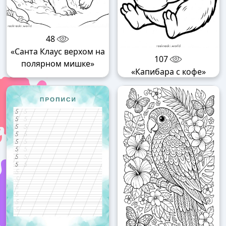
48
«Санта Клаус верхом на
107
полярном мишке»
«Капибара с кофе»