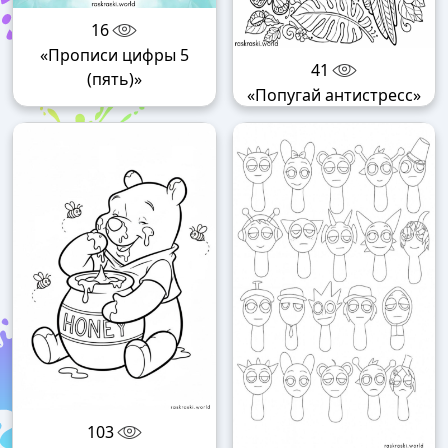
16
«Прописи цифры 5
41
(пять)»
«Попугай антистресс»
103