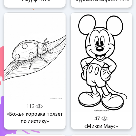
113
«Божья коровка ползет
47
по листику»
«Микки Маус»