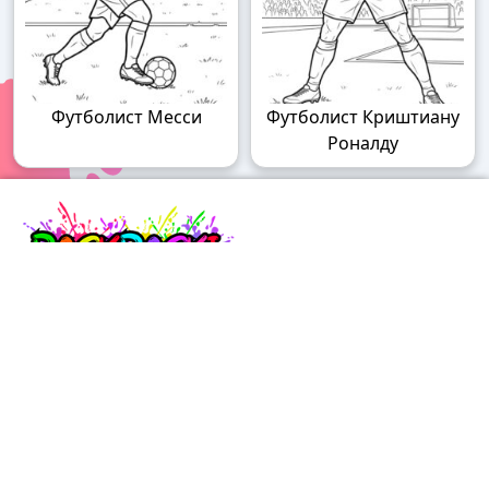
Футболист Месси
Футболист Криштиану
Роналду
Raskraski.world – волшебный мир
раскрасок!
Погружайтесь в мир творчества с нашими
удивительными разукрашками! У нас вы найдете
раскраски для детей разного возраста – от малышей
до подростков, а также увлекательные разрисовки