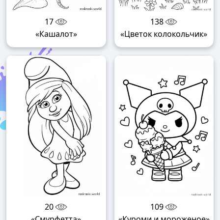
17
138
«Кашалот»
«Цветок колокольчик»
20
109
«Смурфетта»
«Куроми и мороженое»