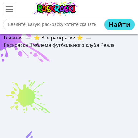
Найти
Главная
—
⭐ Все раскраски ⭐
—
Раскраска Эмблема футбольного клуба Реала