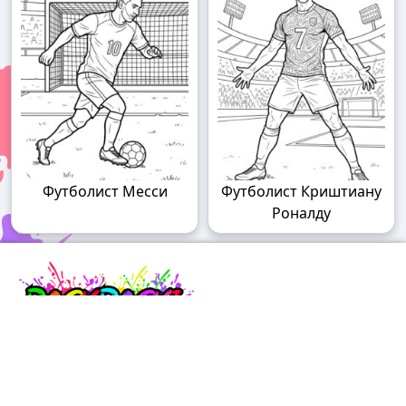
Футболист Месси
Футболист Криштиану
Роналду
Raskraski.world – волшебный мир
раскрасок!