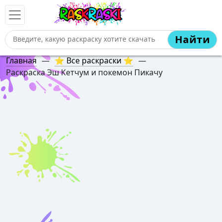
Найти
Главная
—
⭐ Все раскраски ⭐
—
Раскраска Эш Кетчум и покемон Пикачу