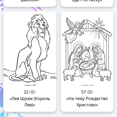
22
57
«Лев Шрам (Король
«На тему Рождество
Лев)»
Христово»