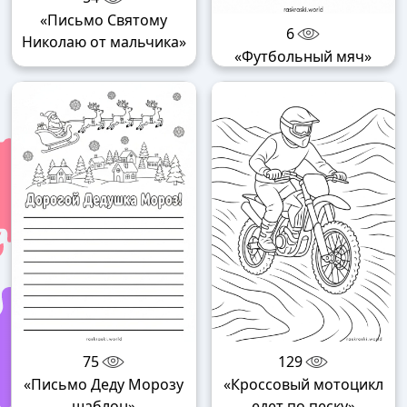
«Письмо Святому
6
Николаю от мальчика»
«Футбольный мяч»
75
129
«Письмо Деду Морозу
«Кроссовый мотоцикл
шаблон»
едет по песку»