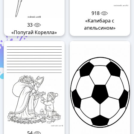
918
«Капибара с
33
апельсином»
«Попугай Корелла»
54