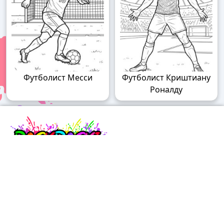
Футболист Месси
Футболист Криштиану
Роналду
Raskraski.world – волшебный мир
раскрасок!
Погружайтесь в мир творчества с нашими
удивительными разукрашками! У нас вы найдете