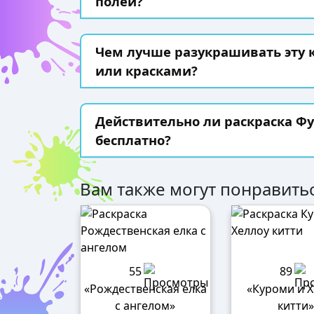
полей?
Чем лучше разукрашивать эту
или красками?
Действительно ли раскраска Фу
бесплатно?
Вам также могут понравитьс
55
89
«Рождественская елка
«Куроми и 
с ангелом»
китти