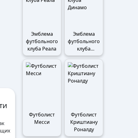
Эмблема
Эмблема
футбольного
футбольного
клуба Реала
клуба
Динамо
ти
Футболист
Футболист
Месси
Криштиану
ак
Роналду
ящих