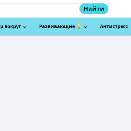
Найти
р вокруг
Развивающие 💡
Антистресс