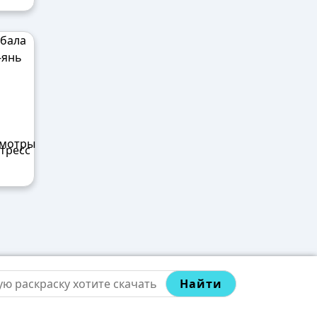
тресс
Найти