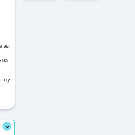
ы вы
е на
 эту