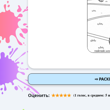
⇨ РАСК
Оценить:
(
1
голос, в среднем:
5
и