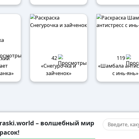
42
119
ский
ает
«Снегурочка и
«Шамбала антис
банка»
зайченок»
с инь-янь»
raski.world – волшебный мир
расок!