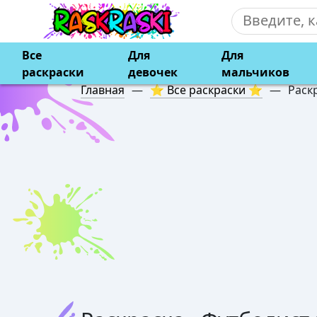
Все
Для
Для
раскраски
девочек
мальчиков
Главная
—
⭐ Все раскраски ⭐
—
Раск