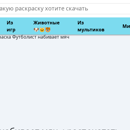
Из
Животные
Из
Ми
игр
🐶🐱🐯
мультиков
раска Футболист набивает мяч