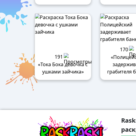
170
191
«Полицей
«Тока Бока девочка с
задержив
ушками зайчика»
грабителя 
Rask
раск