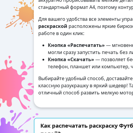
аккуратно прорисовывать мелкие дета
стандартный формат А4, поэтому контур
Для вашего удобства все элементы упр
раскраской
расположены яркие бирюзо
работе в один клик:
Кнопка «Распечатать»
— мгновенн
могли сразу запустить печать без 
Кнопка «Скачать»
— позволяет бес
телефон, планшет или компьютер, 
Выбирайте удобный способ, доставайте
классную разукрашку в яркий шедевр! Та
отличный способ развить мелкую мотор
Как распечатать раскраску Футб