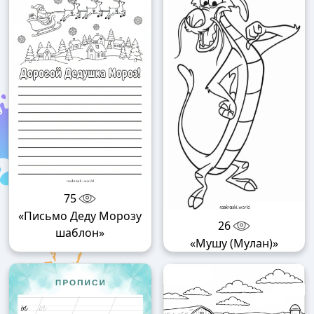
75
«Письмо Деду Морозу
26
шаблон»
«Мушу (Мулан)»