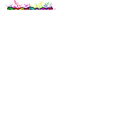
Raskraski.world – волшебный мир
раскрасок!
Погружайтесь в мир творчества с нашими
удивительными разукрашками! У нас вы найдете
раскраски для детей разного возраста – от малышей
до подростков, а также увлекательные разрисовки
для взрослых. Каждую картинку можно бесплатно
скачать в формате A4, распечатать и наслаждаться
увлекательным процессом раскрашивания.
Найти
Карта сайта