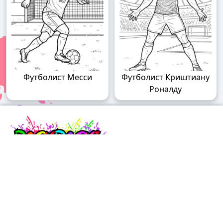
Футболист Месси
Футболист Криштиану
Роналду
Raskraski.world – волшебный мир
раскрасок!
Погружайтесь в мир творчества с нашими
удивительными разукрашками! У нас вы найдете