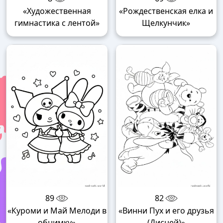
«Художественная
«Рождественская елка и
гимнастика с лентой»
Щелкунчик»
89
82
«Куроми и Май Мелоди в
«Винни Пух и его друзья
обнимку»
(Дисней)»