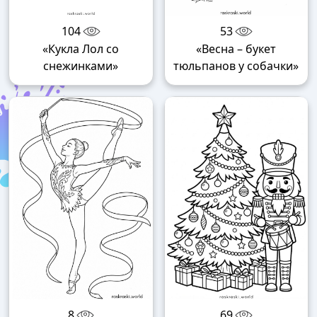
104
53
«Кукла Лол со
«Весна – букет
снежинками»
тюльпанов у собачки»
8
69