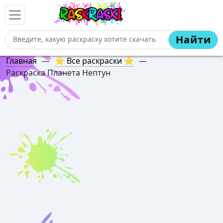
Найти
Главная
—
⭐ Все раскраски ⭐
—
Раскраска Планета Нептун