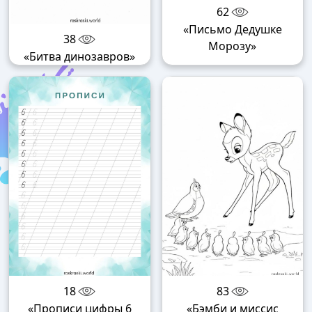
62
«Письмо Дедушке
38
Морозу»
«Битва динозавров»
18
83
«Прописи цифры 6
«Бэмби и миссис