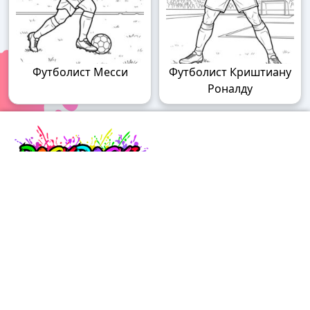
Футболист Месси
Футболист Криштиану
Роналду
Raskraski.world – волшебный мир
раскрасок!
Погружайтесь в мир творчества с нашими
удивительными разукрашками! У нас вы найдете
раскраски для детей разного возраста – от малышей
до подростков, а также увлекательные разрисовки