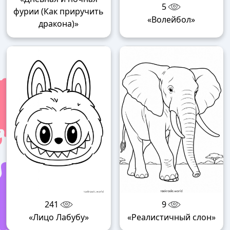
5
фурии (Как приручить
«Волейбол»
дракона)»
241
9
«Лицо Лабубу»
«Реалистичный слон»