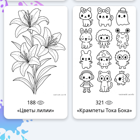
188
321
«Цветы лилии»
«Крампеты Тока Бока»