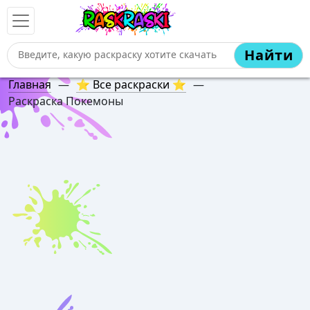
Найти
Главная
—
⭐ Все раскраски ⭐
—
Раскраска Покемоны