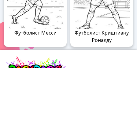
Футболист Месси
Футболист Криштиану
Роналду
Raskraski.world – волшебный мир
раскрасок!
Погружайтесь в мир творчества с нашими
удивительными разукрашками! У нас вы найдете
раскраски для детей разного возраста – от малышей
до подростков, а также увлекательные разрисовки