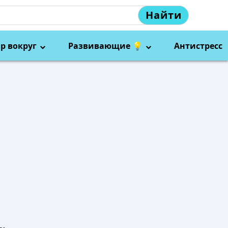
Найти
р вокруг
Развивающие 💡
Антистресс