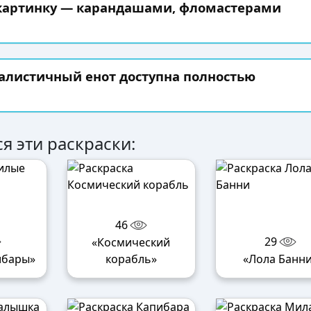
 картинку — карандашами, фломастерами
еалистичный енот доступна полностью
я эти раскраски:
46
29
«Космический
ибары»
корабль»
«Лола Банн