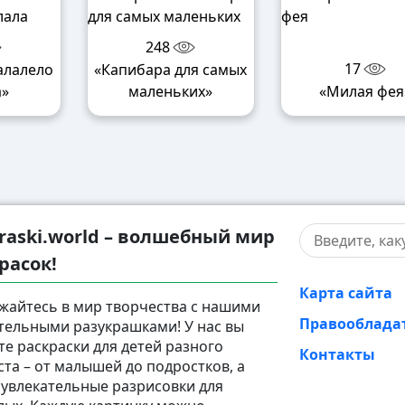
248
17
алалело
«Капибара для самых
а»
маленьких»
«Милая фея
raski.world – волшебный мир
расок!
Карта сайта
жайтесь в мир творчества с нашими
Правооблада
тельными разукрашками! У нас вы
те раскраски для детей разного
Контакты
ста – от малышей до подростков, а
 увлекательные разрисовки для