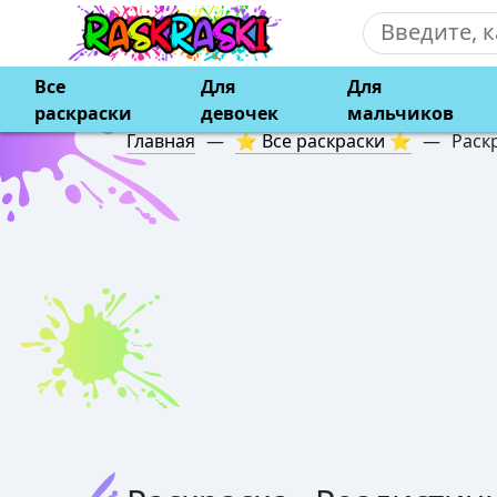
Все
Для
Для
раскраски
девочек
мальчиков
Главная
—
⭐ Все раскраски ⭐
—
Раск