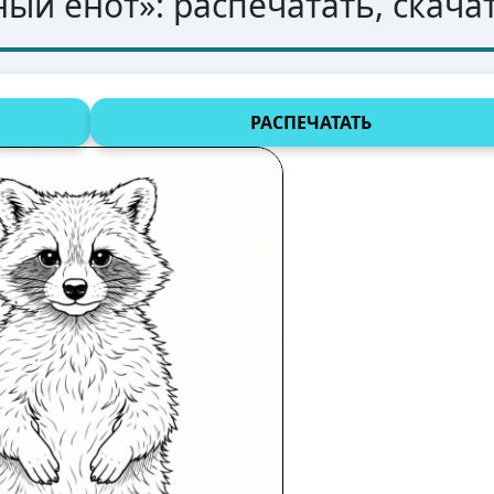
ный енот
»: распечатать, скача
РАСПЕЧАТАТЬ