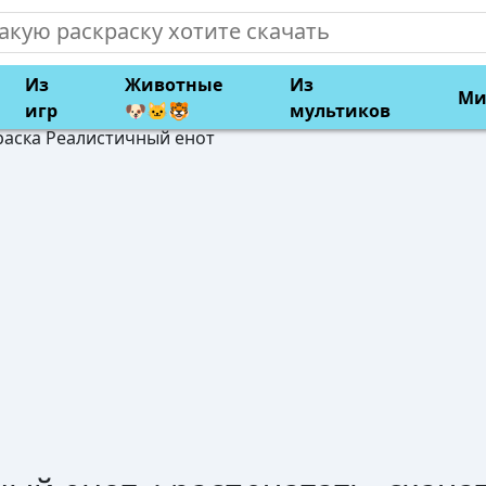
Из
Животные
Из
Ми
игр
🐶🐱🐯
мультиков
раска Реалистичный енот