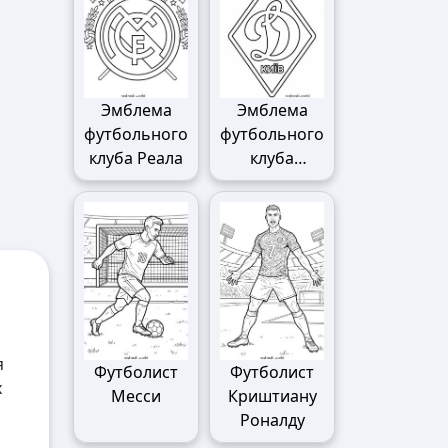
Эмблема
Эмблема
футбольного
футбольного
клуба Реала
клуба
Динамо
я
Футболист
Футболист
х
Месси
Криштиану
Роналду