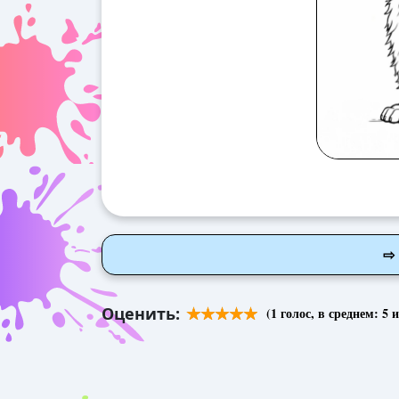
⇨
Оценить:
(
1
голос, в среднем:
5
и