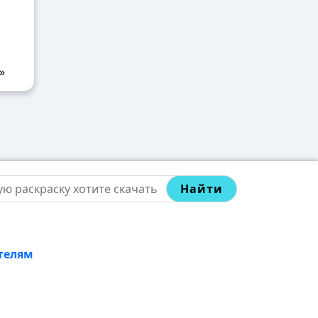
»
Найти
телям