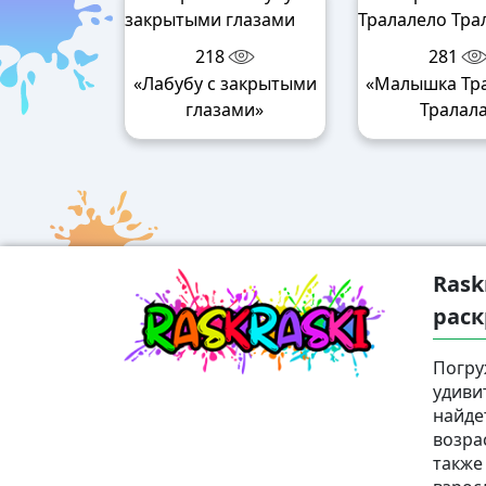
218
281
«Лабубу с закрытыми
«Малышка Тр
глазами»
Тралал
Rask
раск
Погру
удиви
найде
возра
также