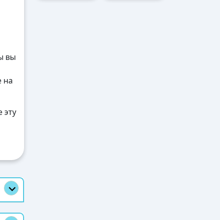
ы вы
е на
 эту