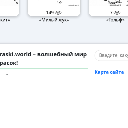
149
7
 кит»
«Милый жук»
«Гольф»
raski.world – волшебный мир
расок!
Карта сайта
жайтесь в мир творчества с нашими
Правооблада
тельными разукрашками! У нас вы
те раскраски для детей разного
Контакты
ста – от малышей до подростков, а
 увлекательные разрисовки для
лых. Каждую картинку можно
атно скачать в формате A4,
чатать и наслаждаться увлекательным
ссом раскрашивания.