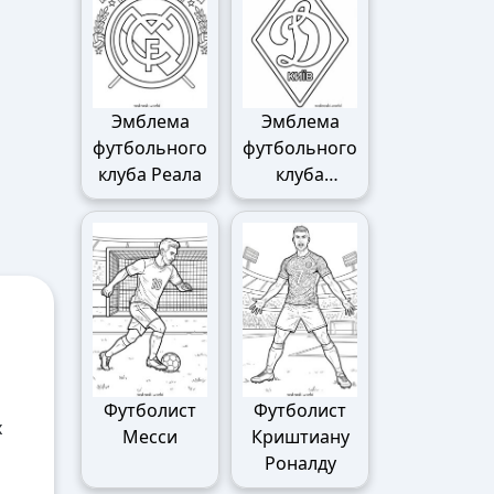
Эмблема
Эмблема
футбольного
футбольного
клуба Реала
клуба
Динамо
Футболист
Футболист
х
Месси
Криштиану
Роналду