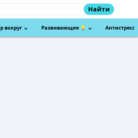
Найти
р вокруг
Развивающие 💡
Антистресс