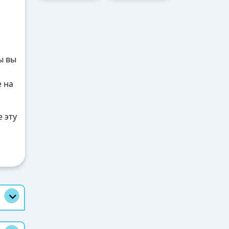
ы вы
е на
 эту