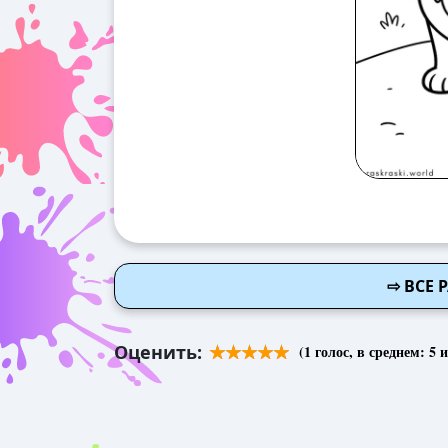
⇨ ВСЕ 
Оценить:
(
1
голос, в среднем:
5
и