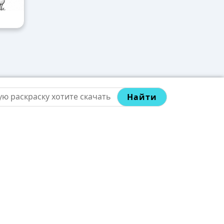
Найти
телям