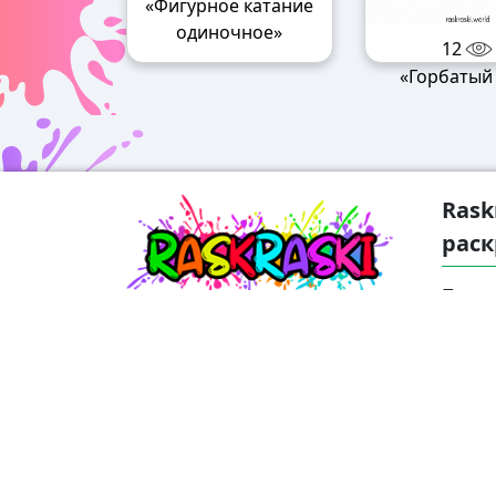
«Фигурное катание
одиночное»
12
«Горбатый
Rask
раск
Погру
удиви
найде
возра
также
взрос
беспл
распе
проце