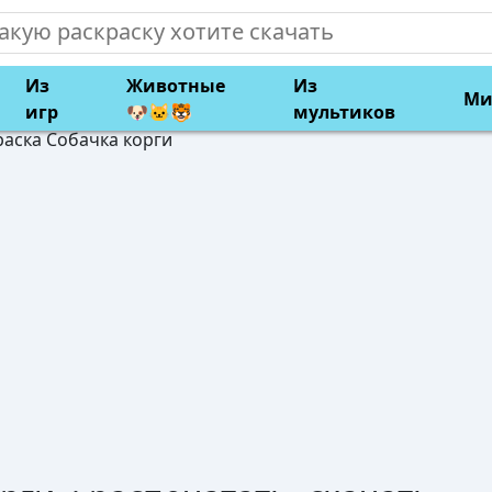
Из
Животные
Из
Ми
игр
🐶🐱🐯
мультиков
раска Собачка корги