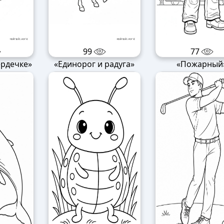
99
77
ердечке»
«Единорог и радуга»
«Пожарный