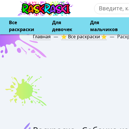
Все
Для
Для
раскраски
девочек
мальчиков
Главная
—
⭐ Все раскраски ⭐
—
Раск