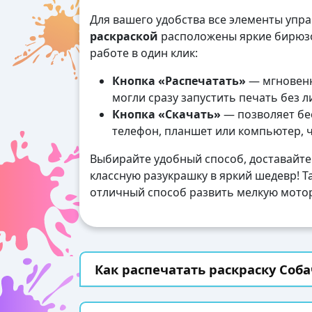
Для вашего удобства все элементы упр
раскраской
расположены яркие бирюзо
работе в один клик:
Кнопка «Распечатать»
— мгновенн
могли сразу запустить печать без 
Кнопка «Скачать»
— позволяет бес
телефон, планшет или компьютер, 
Выбирайте удобный способ, доставайте
классную разукрашку в яркий шедевр! Та
отличный способ развить мелкую мотор
Как распечатать раскраску Соба