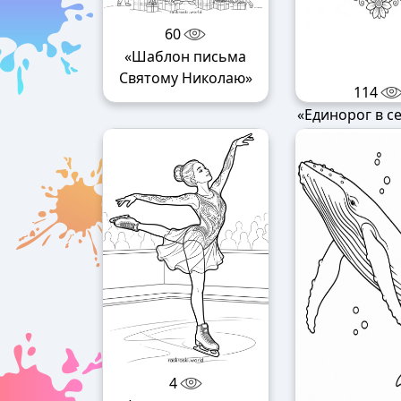
60
«Шаблон письма
Святому Николаю»
114
«Единорог в с
4