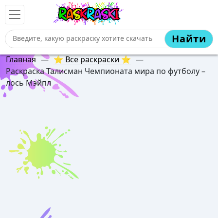
Найти
Главная
—
⭐ Все раскраски ⭐
—
Раскраска Талисман Чемпионата мира по футболу –
лось Мэйпл