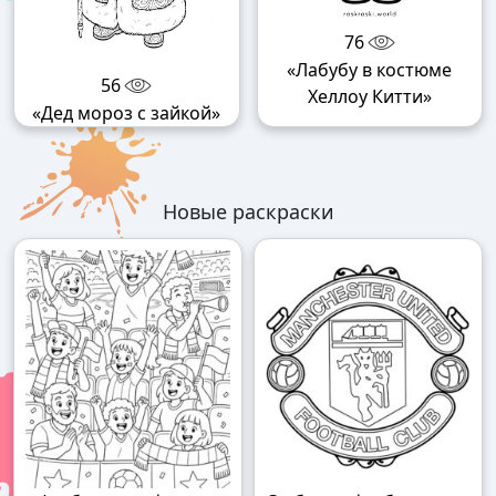
76
«Лабубу в костюме
56
Хеллоу Китти»
«Дед мороз с зайкой»
Новые раскраски