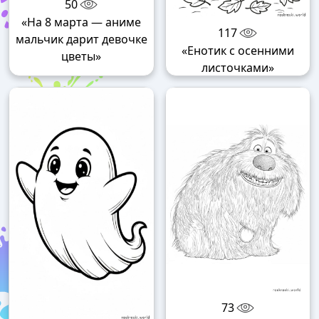
50
«На 8 марта — аниме
117
мальчик дарит девочке
«Енотик с осенними
цветы»
листочками»
73