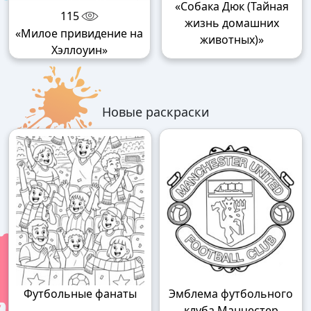
«Собака Дюк (Тайная
115
жизнь домашних
«Милое привидение на
животных)»
Хэллоуин»
Новые раскраски
Футбольные фанаты
Эмблема футбольного
клуба Манчестер