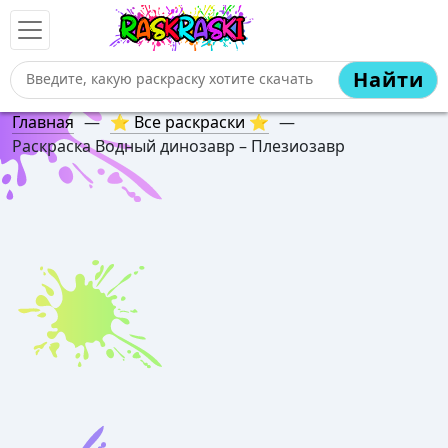
Найти
Главная
—
⭐ Все раскраски ⭐
—
Раскраска Водный динозавр – Плезиозавр