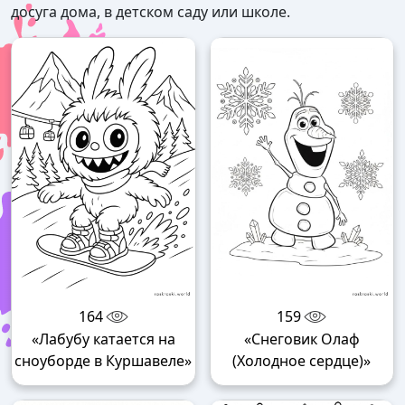
досуга дома, в детском саду или школе.
164
159
«Лабубу катается на
«Снеговик Олаф
сноуборде в Куршавеле»
(Холодное сердце)»