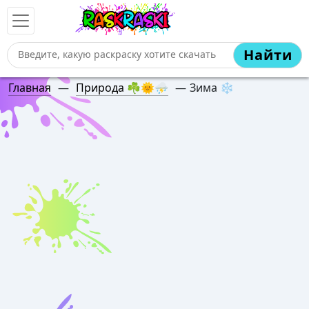
Найти
Главная
—
Природа ☘️🌞⛈️
—
Зима ❄️