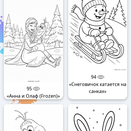
94
«Снеговичок катается на
95
санках»
«Анна и Олаф (Frozen)»