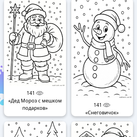
141
«Дед Мороз с мешком
141
подарков»
«Снеговичок»