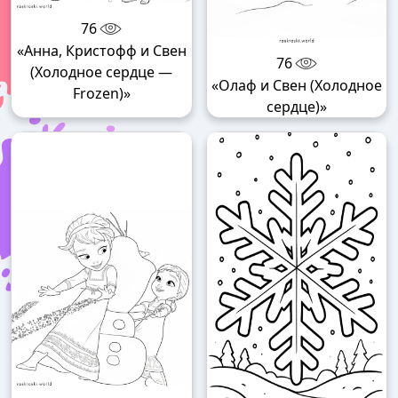
76
«Анна, Кристофф и Свен
76
(Холодное сердце —
«Олаф и Свен (Холодное
Frozen)»
сердце)»