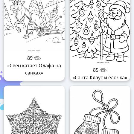
89
«Свен катает Олафа на
85
санках»
«Санта Клаус и ёлочка»