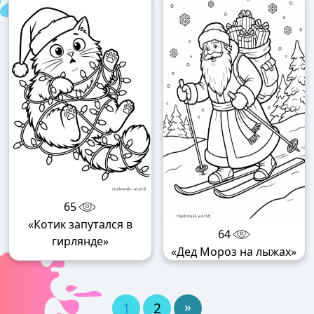
65
«Котик запутался в
64
гирлянде»
«Дед Мороз на лыжах»
»
1
2