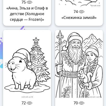
75
«Анна, Эльза и Олаф в
74
детстве (Холодное
«Снежинка зимой»
сердце — Frozen)»
72
70