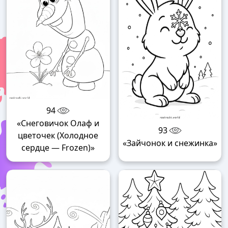
94
«Снеговичок Олаф и
93
цветочек (Холодное
«Зайчонок и снежинка»
сердце — Frozen)»