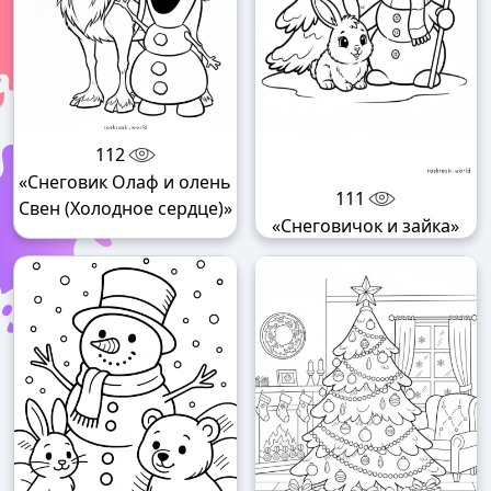
112
«Снеговик Олаф и олень
111
Свен (Холодное сердце)»
«Снеговичок и зайка»