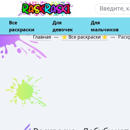
Все
Для
Для
раскраски
девочек
мальчиков
Главная
—
⭐ Все раскраски ⭐
—
Раск