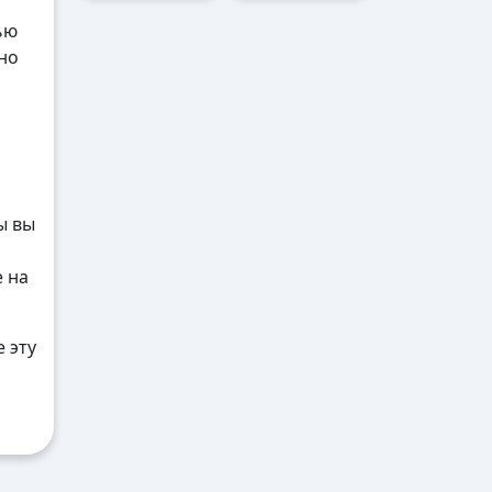
ью
но
ы вы
е на
 эту