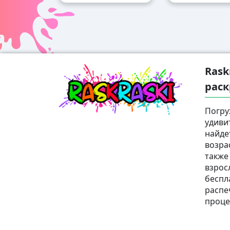
Rask
раск
Погру
удиви
найде
возра
также
взрос
беспл
распе
проце
Ⓒ 2025 - 2026 Ⓒ Raskraski.world — лучши