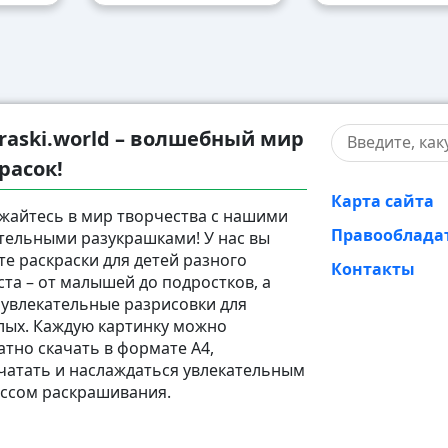
raski.world – волшебный мир
расок!
Карта сайта
жайтесь в мир творчества с нашими
Правооблада
тельными разукрашками! У нас вы
те раскраски для детей разного
Контакты
ста – от малышей до подростков, а
 увлекательные разрисовки для
лых. Каждую картинку можно
атно скачать в формате A4,
чатать и наслаждаться увлекательным
ссом раскрашивания.
й сайт, где можно скачать раскраску для детей и взрос