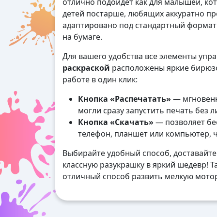
отлично подойдет как для малышей, кот
детей постарше, любящих аккуратно п
адаптировано под стандартный формат А
на бумаге.
Для вашего удобства все элементы упр
раскраской
расположены яркие бирюзо
работе в один клик:
Кнопка «Распечатать»
— мгновенн
могли сразу запустить печать без 
Кнопка «Скачать»
— позволяет бес
телефон, планшет или компьютер, 
Выбирайте удобный способ, доставайте
классную разукрашку в яркий шедевр! Та
отличный способ развить мелкую мотор