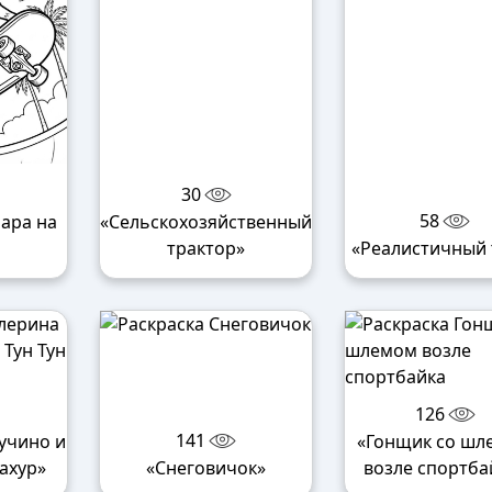
30
58
бара на
«Сельскохозяйственный
трактор»
«Реалистичный 
126
141
учино и
«Гонщик со шл
Сахур»
«Снеговичок»
возле спортба