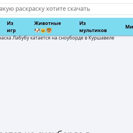
Из
Животные
Из
Ми
игр
🐶🐱🐯
мультиков
раска Лабубу катается на сноуборде в Куршавеле