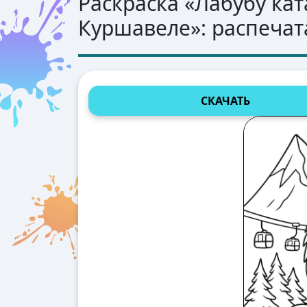
Раскраска «
Лабубу кат
Куршавеле
»: распечат
СКАЧАТЬ