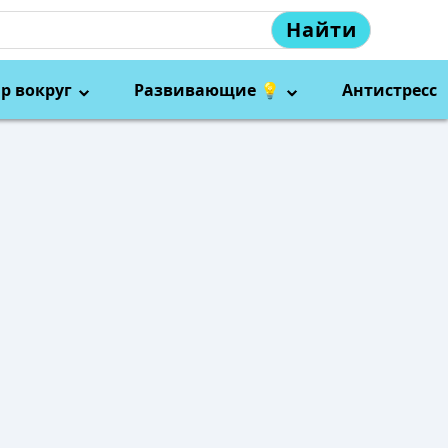
Найти
р вокруг
Развивающие 💡
Антистресс