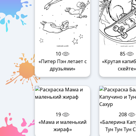
10
85
«Питер Пэн летает с
«Крутая капи
друзьями»
скейте»
19
208
«Мама и маленький
«Балерина Кап
жираф»
Тун Тун Тун 