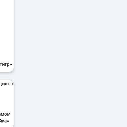
тигр»
емом
йка»