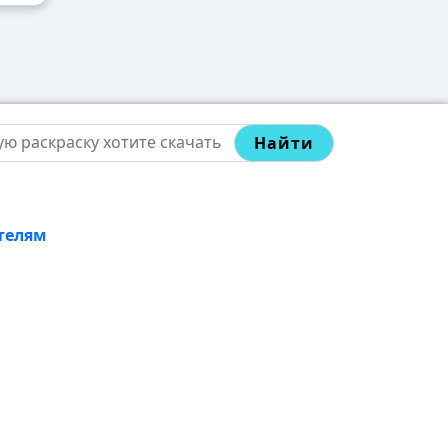
Найти
телям
лых и распечатать бесплатно на формате