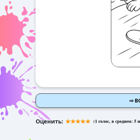
⇨ В
Оценить:
(
1
голос, в среднем:
5
и