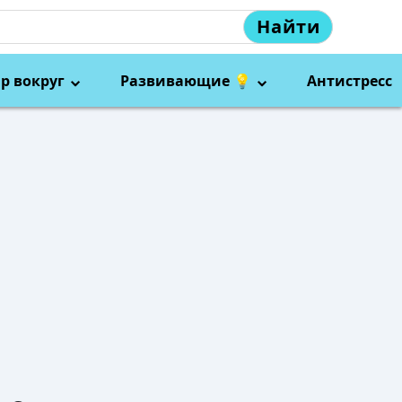
Найти
р вокруг
Развивающие 💡
Антистресс