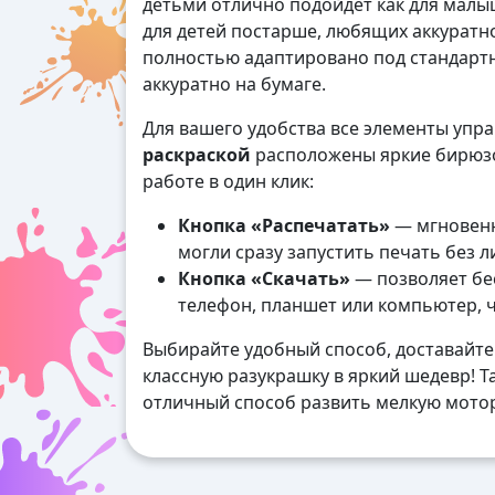
детьми отлично подойдет как для малыш
для детей постарше, любящих аккуратн
полностью адаптировано под стандартн
аккуратно на бумаге.
Для вашего удобства все элементы упр
раскраской
расположены яркие бирюзо
работе в один клик:
Кнопка «Распечатать»
— мгновенн
могли сразу запустить печать без 
Кнопка «Скачать»
— позволяет бес
телефон, планшет или компьютер, 
Выбирайте удобный способ, доставайте
классную разукрашку в яркий шедевр! Та
отличный способ развить мелкую мотор