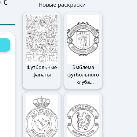
 с
Новые раскраски
Футбольные
Эмблема
фанаты
футбольного
клуба
Манчестер