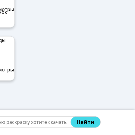
чок
Найти