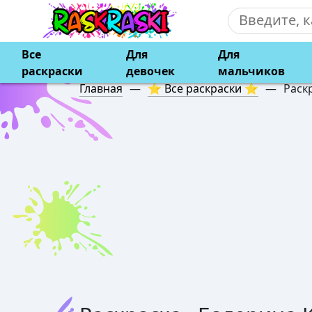
Все
Для
Для
раскраски
девочек
мальчиков
Главная
—
⭐ Все раскраски ⭐
—
Раск