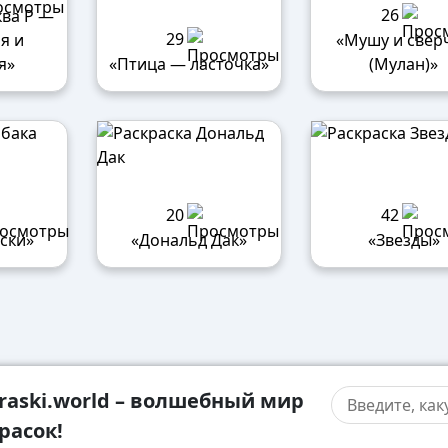
26
ква Р —
29
я и
«Мушу и свер
я»
«Птица — ласточка»
(Мулан)»
20
42
ски»
«Дональд Дак»
«Звезды»
raski.world – волшебный мир
расок!