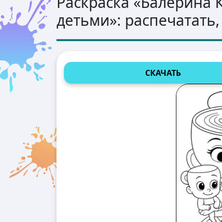
Раскраска «
Балерина К
детьми
»: распечатать,
СКАЧАТЬ