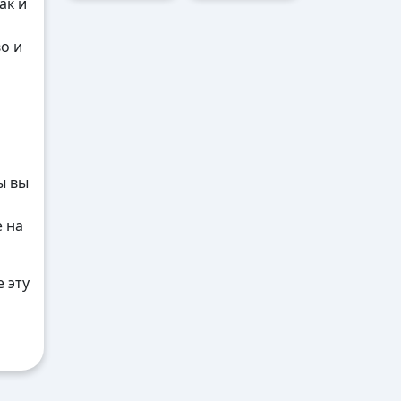
ак и
о и
ы вы
е на
 эту