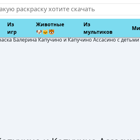
Из
Животные
Из
Ми
игр
🐶🐱🐯
мультиков
раска Балерина Капучино и Капучино Ассасино с детьми