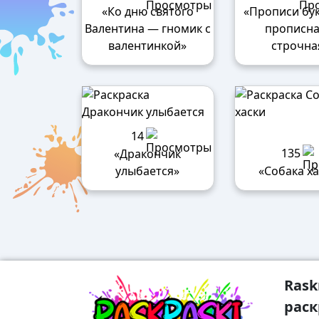
«Ко дню святого
«Прописи бу
Валентина — гномик с
прописна
валентинкой»
строчна
14
135
«Дракончик
улыбается»
«Собака ха
Rask
раск