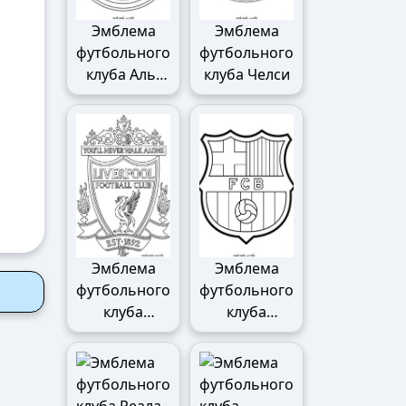
Эмблема
Эмблема
футбольного
футбольного
клуба Аль-
клуба Челси
Наср
Эмблема
Эмблема
футбольного
футбольного
клуба
клуба
Ливерпуля
Барселоны