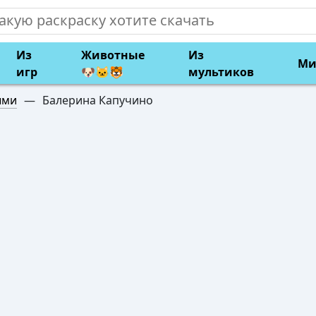
Из
Животные
Из
Ми
игр
🐶🐱🐯
мультиков
ыми
—
Балерина Капучино