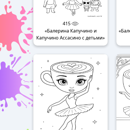
415
«Балерина Капучино и
«Бал
Капучино Ассасино с детьми»