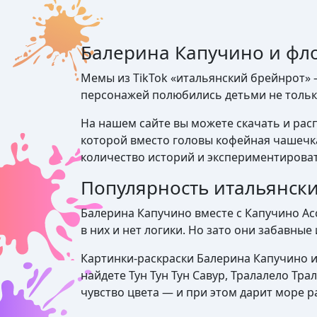
Балерина Капучино и фло
Мемы из TikTok «итальянский брейнрот»
персонажей полюбились детьми не только 
На нашем сайте вы можете скачать и расп
которой вместо головы кофейная чашечка.
количество историй и экспериментироват
Популярность итальянск
Балерина Капучино вместе с Капучино Ас
в них и нет логики. Но зато они забавные
Картинки-раскраски Балерина Капучино и 
найдете Тун Тун Тун Савур, Тралалело Тр
чувство цвета — и при этом дарит море р