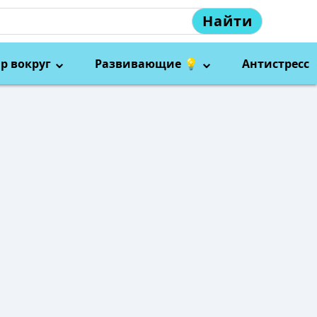
Найти
р вокруг
Развивающие 💡
Антистресс