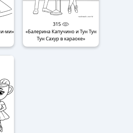
315
ми-ми»
«Балерина Капучино и Тун Тун
Тун Сахур в караоке»