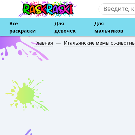
Все
Для
Для
раскраски
девочек
мальчиков
Главная
—
Итальянские мемы с животн