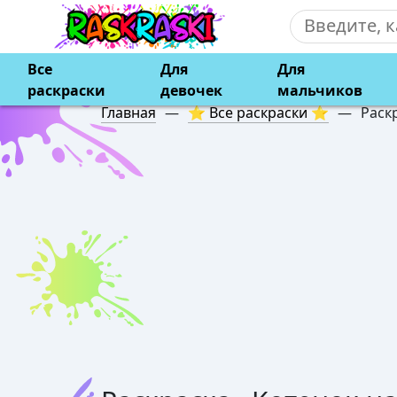
Все
Для
Для
раскраски
девочек
мальчиков
Главная
—
⭐ Все раскраски ⭐
—
Раск