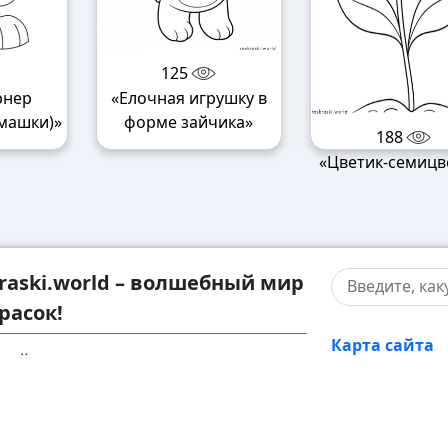
125
рнер
«Елочная игрушку в
машки)»
форме зайчика»
188
«Цветик-семицв
raski.world – волшебный мир
расок!
Карта сайта
жайтесь в мир творчества с нашими
Правооблада
тельными разукрашками! У нас вы
те раскраски для детей разного
Контакты
ста – от малышей до подростков, а
 увлекательные разрисовки для