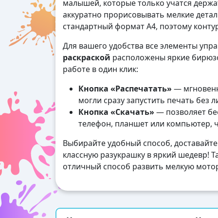
малышей, которые только учатся держат
аккуратно прорисовывать мелкие дета
стандартный формат А4, поэтому контур
Для вашего удобства все элементы упр
раскраской
расположены яркие бирюзо
работе в один клик:
Кнопка «Распечатать»
— мгновенн
могли сразу запустить печать без 
Кнопка «Скачать»
— позволяет бес
телефон, планшет или компьютер, 
Выбирайте удобный способ, доставайте
классную разукрашку в яркий шедевр! Та
отличный способ развить мелкую мотор