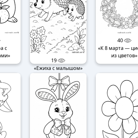
40
а с
«К 8 марта — ци
ами»
из цветов»
19
«Ежиха с малышом»