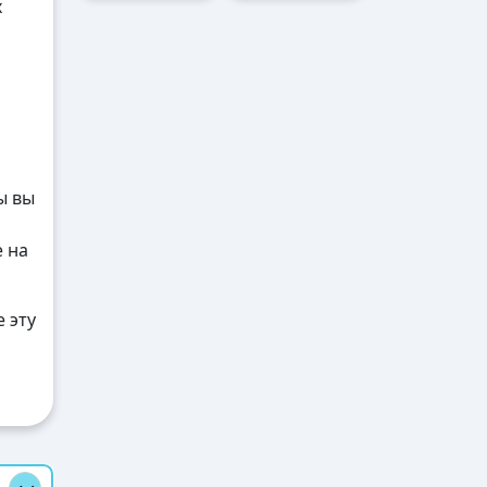
х
ы вы
е на
 эту