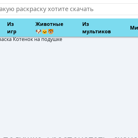
Из
Животные
Из
Ми
игр
🐶🐱🐯
мультиков
раска Котенок на подушке