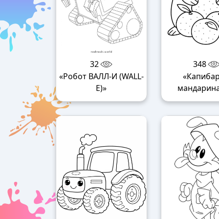
32
348
«Робот ВАЛЛ-И (WALL-
«Капибар
E)»
мандарин