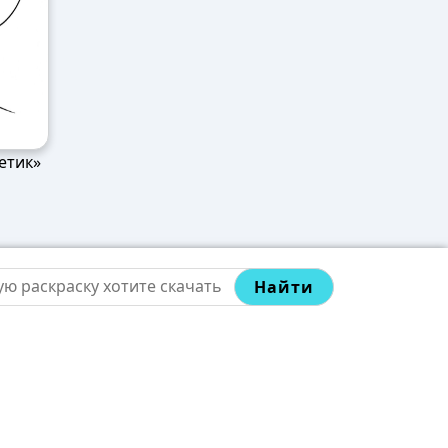
етик»
Найти
телям