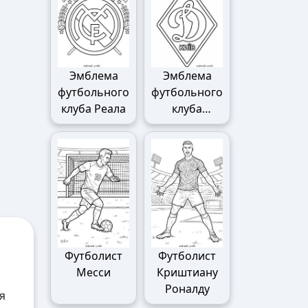
Эмблема
Эмблема
футбольного
футбольного
клуба Реала
клуба
Динамо
Футболист
Футболист
Месси
Криштиану
Роналду
я