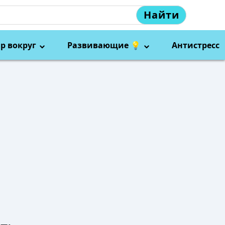
Найти
р вокруг
Развивающие 💡
Антистресс