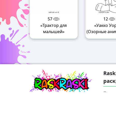
57
12
«Трактор для
«Уакко Уо
малышей»
(Озорные ани
Rask
раск
Погру
удиви
найде
возра
также