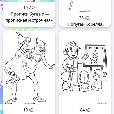
19
«Прописи буква У —
33
прописная и строчная»
«Попугай Корелла»
10
184