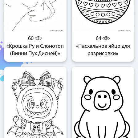
60
64
«Крошка Ру и Слонотоп
«Пасхальное яйцо для
(Винни Пух Дисней)»
разрисовки»