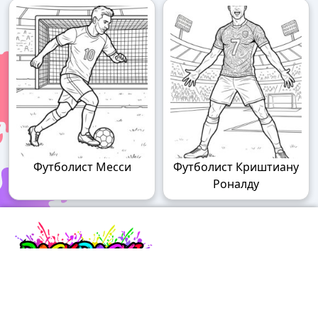
Футболист Месси
Футболист Криштиану
Роналду
Raskraski.world – волшебный мир