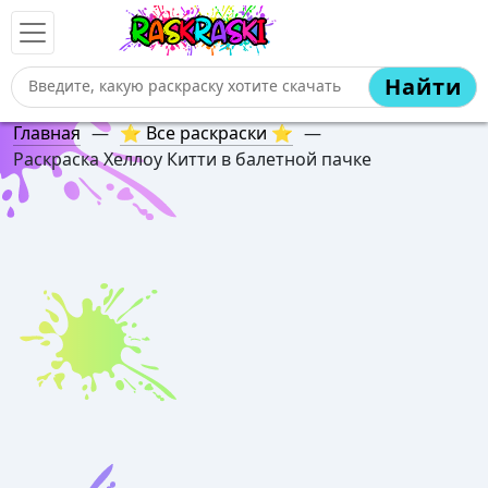
Найти
Главная
—
⭐ Все раскраски ⭐
—
Раскраска Хеллоу Китти в балетной пачке