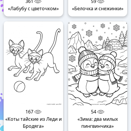
361
59
«Лабубу с цветочком»
«Белочка и снежинки»
167
54
«Коты тайские из Леди и
«Зима: два милых
Бродяга»
пингвинчика»