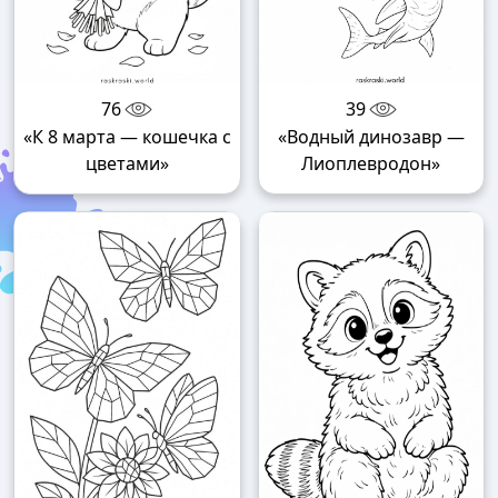
76
39
«К 8 марта — кошечка с
«Водный динозавр —
цветами»
Лиоплевродон»