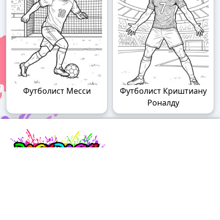
Футболист Месси
Футболист Криштиану
Роналду
Raskraski.world – волшебный мир
раскрасок!