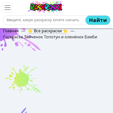
Найти
Главная
—
⭐ Все раскраски ⭐
—
Раскраска Зайченок Топотун и оленёнок Бэмби