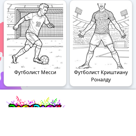
Футболист Месси
Футболист Криштиану
Роналду
Raskraski.world – волшебный мир