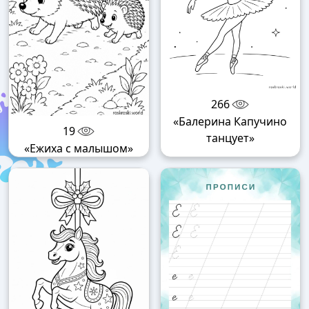
266
«Балерина Капучино
19
танцует»
«Ежиха с малышом»