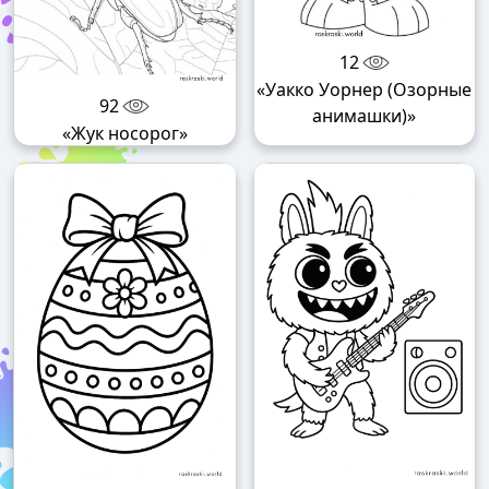
12
«Уакко Уорнер (Озорные
92
анимашки)»
«Жук носорог»