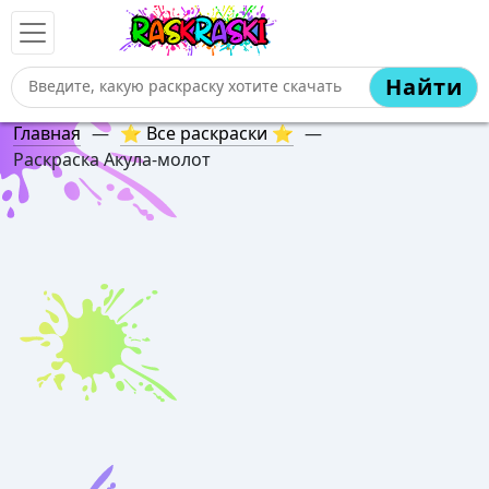
Найти
Главная
—
⭐ Все раскраски ⭐
—
Раскраска Акула-молот