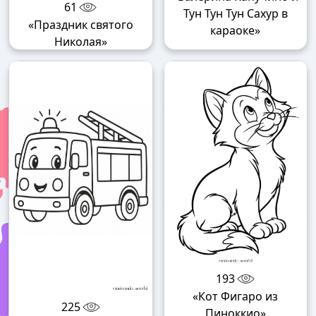
61
Тун Тун Тун Сахур в
«Праздник святого
караоке»
Николая»
193
«Кот Фигаро из
225
Пиноккио»