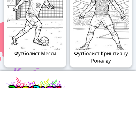
Футболист Месси
Футболист Криштиану
Роналду
Raskraski.world – волшебный мир
раскрасок!
Погружайтесь в мир творчества с нашими