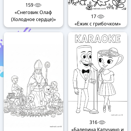
159
«Снеговик Олаф
17
(Холодное сердце)»
«Ёжик с грибочком»
316
«Балерина Капучино и