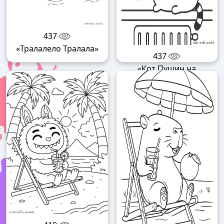
437
«Тралалело Тралала»
437
«Кот Пушин на
подоконнике»