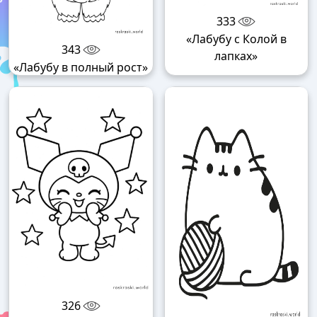
333
«Лабубу с Колой в
343
лапках»
«Лабубу в полный рост»
326