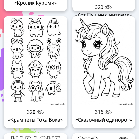
«Кролик Куроми»
320
«Кот Пушин с нитками»
320
316
«Крампеты Тока Бока»
«Сказочный единорог»