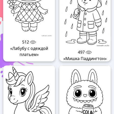
512
«Лабубу с одеждой
497
платьем»
«Мишка Паддингтон»