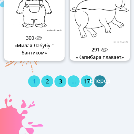
300
«Милая Лабубу с
291
бантиком»
«Капибара плавает»
Вперед
1
2
3
…
17