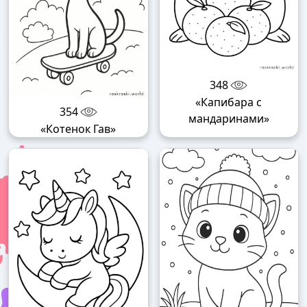
348
«Капибара с
354
мандаринами»
«Котенок Гав»