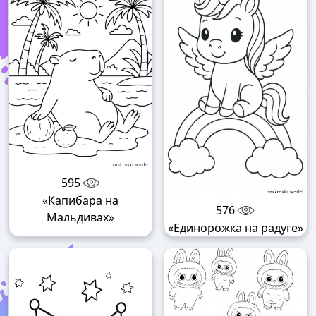
595
«Капибара на
576
Мальдивах»
«Единорожка на радуге»