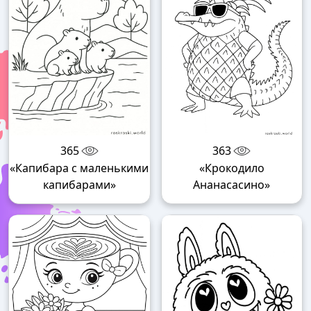
365
363
«Капибара с маленькими
«Крокодило
капибарами»
Ананасасино»