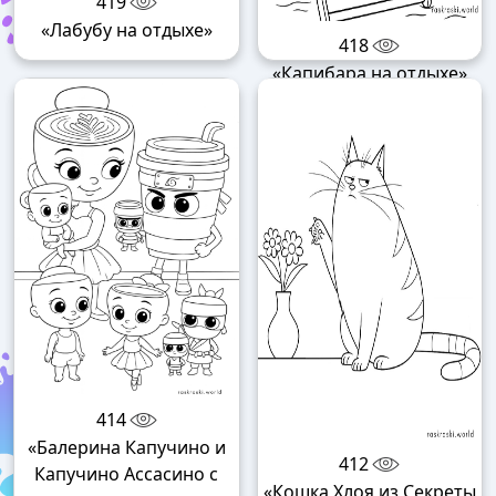
419
«Лабубу на отдыхе»
418
«Капибара на отдыхе»
414
«Балерина Капучино и
412
Капучино Ассасино с
«Кошка Хлоя из Секреты