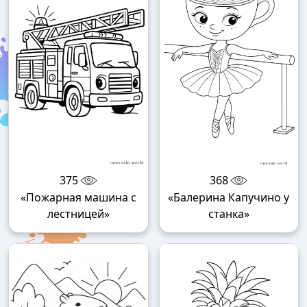
375
368
«Пожарная машина с
«Балерина Капучино у
лестницей»
станка»