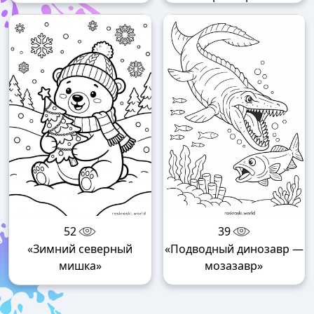
52
39
«Зимний северный
«Подводный динозавр —
мишка»
мозазавр»