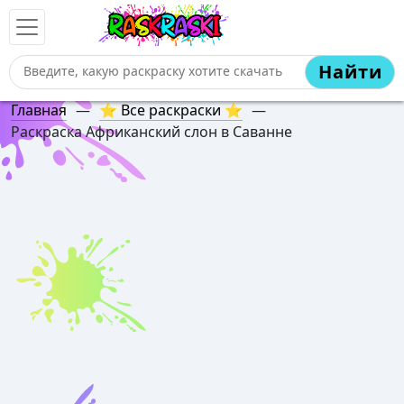
Найти
Главная
—
⭐ Все раскраски ⭐
—
Раскраска Африканский слон в Саванне