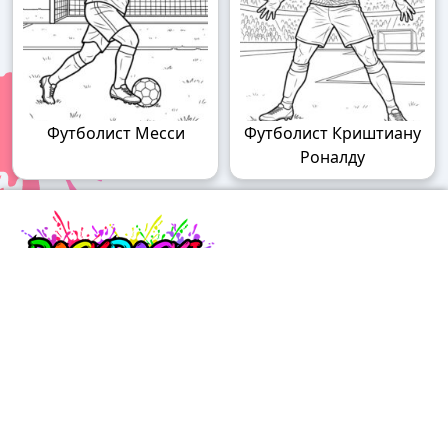
Футболист Месси
Футболист Криштиану
Роналду
Raskraski.world – волшебный мир
раскрасок!
Погружайтесь в мир творчества с нашими
удивительными разукрашками! У нас вы найдете
раскраски для детей разного возраста – от малышей