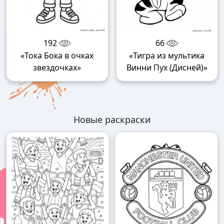
192
66
«Тока Бока в очках
«Тигра из мультика
звездочках»
Винни Пух (Дисней)»
Новые раскраски