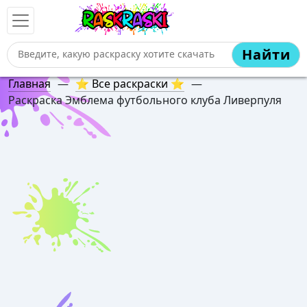
Найти
Главная
—
⭐ Все раскраски ⭐
—
Раскраска Эмблема футбольного клуба Ливерпуля