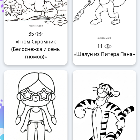
35
«Гном Скромник
11
(Белоснежка и семь
«Шалун из Питера Пэна»
гномов)»