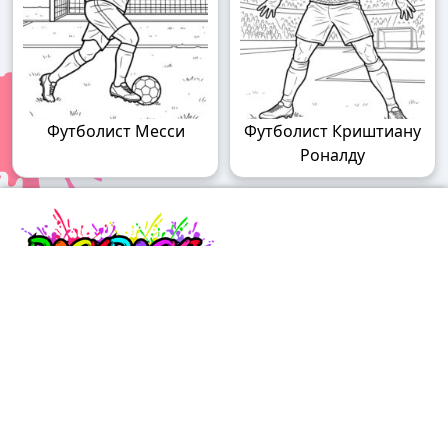
Футболист Месси
Футболист Криштиану
Роналду
Raskraski.world – волшебный мир
раскрасок!
Погружайтесь в мир творчества с нашими
удивительными разукрашками! У нас вы найдете
раскраски для детей разного возраста – от малышей