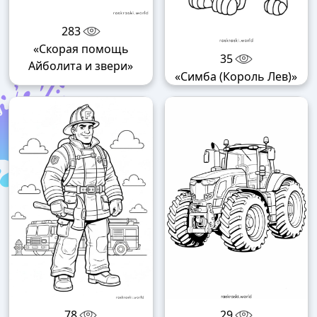
283
«Скорая помощь
35
Айболита и звери»
«Симба (Король Лев)»
78
29