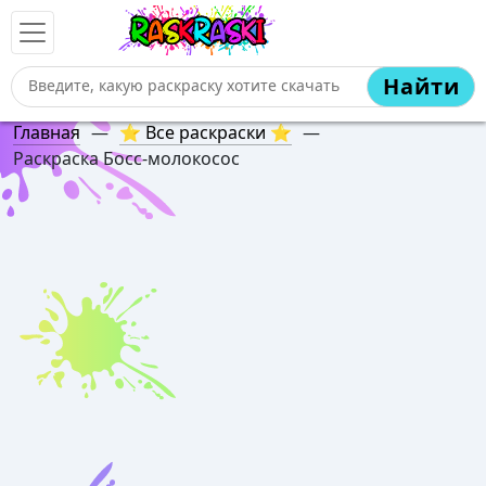
Найти
Главная
—
⭐ Все раскраски ⭐
—
Раскраска Босс-молокосос