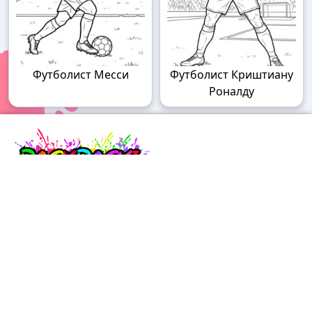
Футболист Месси
Футболист Криштиану
Роналду
Raskraski.world – волшебный мир
раскрасок!
Погружайтесь в мир творчества с нашими
удивительными разукрашками! У нас вы найдете
раскраски для детей разного возраста – от малышей
до подростков, а также увлекательные разрисовки