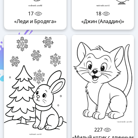
17
18
«Леди и Бродяга»
«Джин (Аладдин)»
227
«Милый котик с длинным