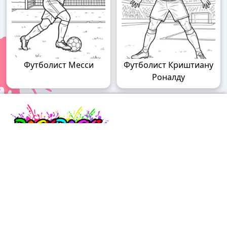
Футболист Месси
Футболист Криштиану
Роналду
Raskraski.world – волшебный мир
раскрасок!
Погружайтесь в мир творчества с нашими
удивительными разукрашками! У нас вы найдете
раскраски для детей разного возраста – от малышей