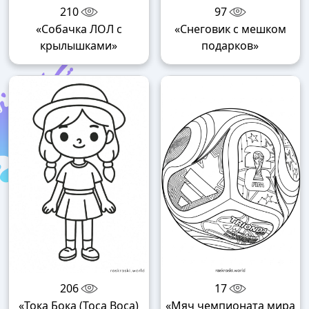
210
97
«Собачка ЛОЛ с
«Снеговик с мешком
крылышками»
подарков»
206
17
«Тока Бока (Toca Boca)
«Мяч чемпионата мира