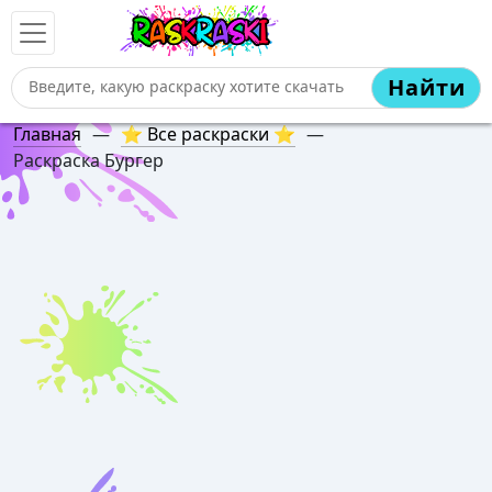
Найти
Главная
—
⭐ Все раскраски ⭐
—
Раскраска Бургер