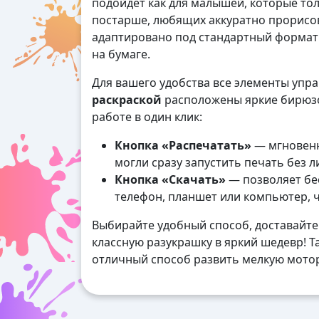
подойдет как для малышей, которые толь
постарше, любящих аккуратно прорисо
адаптировано под стандартный формат А
на бумаге.
Для вашего удобства все элементы упр
раскраской
расположены яркие бирюзо
работе в один клик:
Кнопка «Распечатать»
— мгновенн
могли сразу запустить печать без 
Кнопка «Скачать»
— позволяет бес
телефон, планшет или компьютер, 
Выбирайте удобный способ, доставайте
классную разукрашку в яркий шедевр! Та
отличный способ развить мелкую мотор