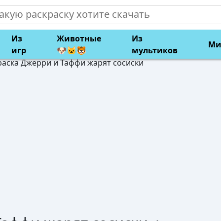
Из
Животные
Из
Ми
игр
🐶🐱🐯
мультиков
раска Джерри и Таффи жарят сосиски