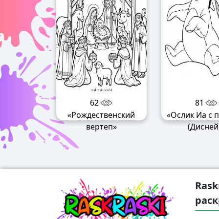
62
81
«Рождественский
«Ослик Иа с 
вертеп»
(Дисней
Rask
раск