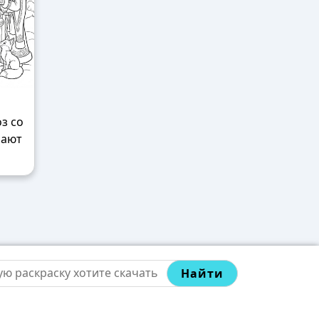
з со
шают
Найти