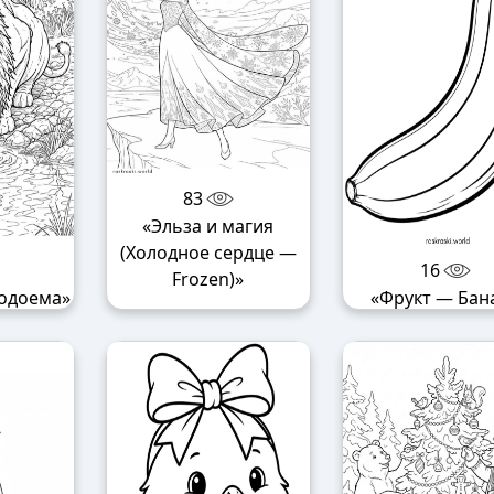
83
«Эльза и магия
(Холодное сердце —
16
Frozen)»
водоема»
«Фрукт — Бан