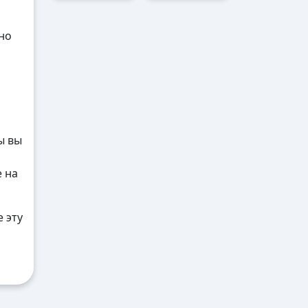
но
ы вы
е на
 эту