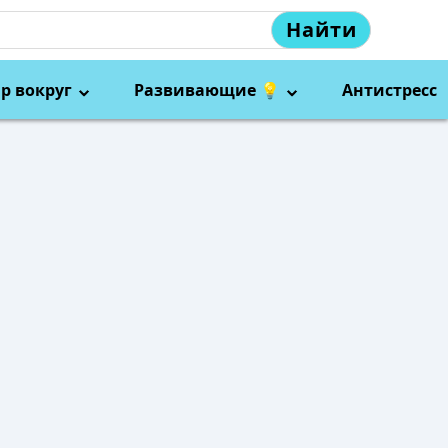
Найти
р вокруг
Развивающие 💡
Антистресс