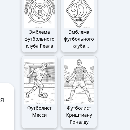
Эмблема
Эмблема
футбольного
футбольного
клуба Реала
клуба
Динамо
ля
Футболист
Футболист
Месси
Криштиану
Роналду