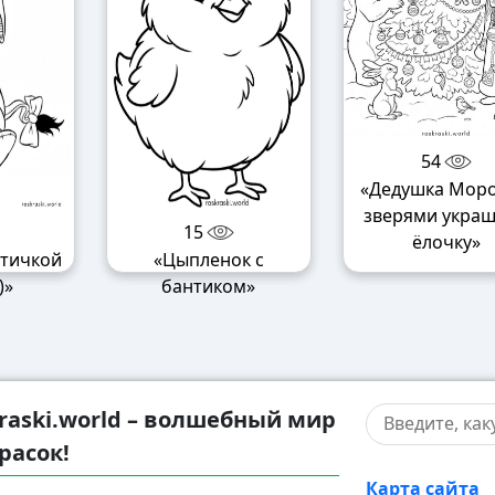
54
«Дедушка Моро
зверями укра
15
ёлочку»
птичкой
«Цыпленок с
)»
бантиком»
raski.world – волшебный мир
расок!
Карта сайта