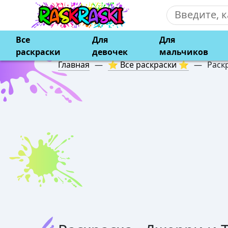
Все
Для
Для
раскраски
девочек
мальчиков
Главная
—
⭐ Все раскраски ⭐
—
Раск