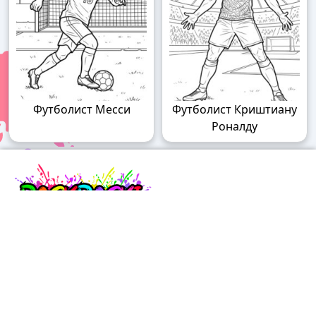
Футболист Месси
Футболист Криштиану
Роналду
Raskraski.world – волшебный мир
раскрасок!
Погружайтесь в мир творчества с нашими
удивительными разукрашками! У нас вы найдете