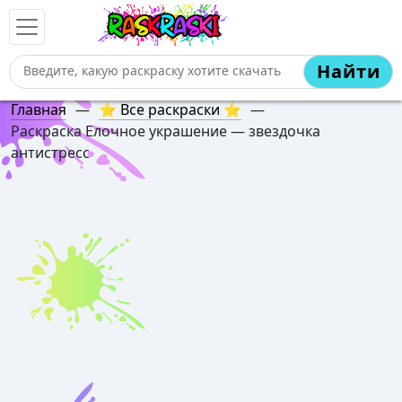
Найти
Главная
—
⭐ Все раскраски ⭐
—
Раскраска Елочное украшение — звездочка
антистресс