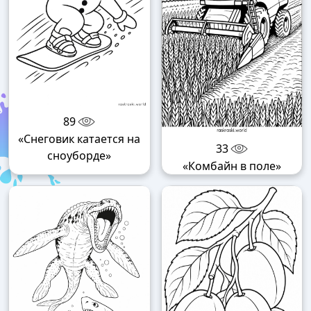
89
«Снеговик катается на
33
сноуборде»
«Комбайн в поле»