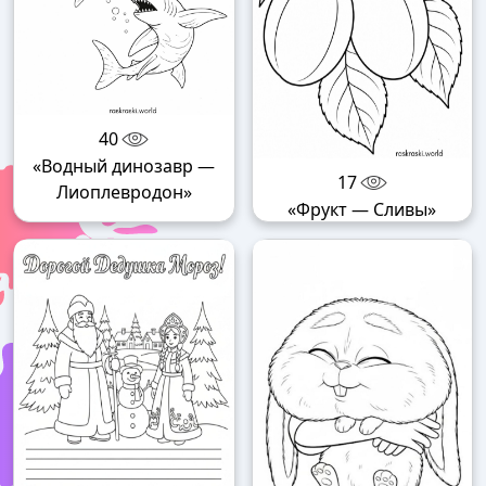
40
«Водный динозавр —
17
Лиоплевродон»
«Фрукт — Сливы»