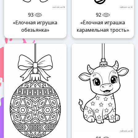
93
92
«Елочная игрушка
«Ёлочная играшка
обезьянка»
карамельная трость»