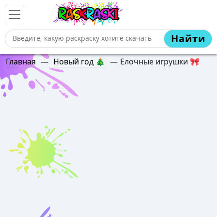
Найти
Главная
—
Новый год 🎄
—
Елочные игрушки 🎀