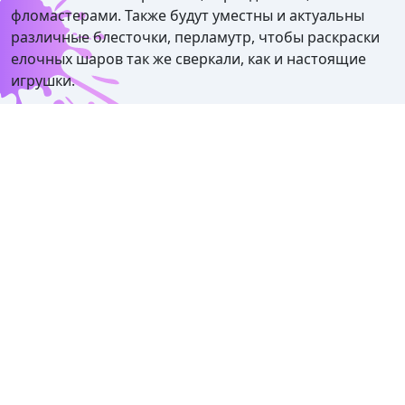
фломастерами. Также будут уместны и актуальны
различные блесточки, перламутр, чтобы раскраски
елочных шаров так же сверкали, как и настоящие
игрушки.
У нас есть новогодние шары для раскрашивания для
маленьких детей с минимумом деталей, что важно
для малышей. В итоге можно получить
действительно красивый результат. Но есть и
раскраски шариков на елку более сложные – это уже
будут картинки-антистресс для детей старшего
возраста и подростков. С ними можно в полной мере
реализовать свой творческий потенциал, проявить
себя и просто отдохнуть, отвлечься и расслабиться.