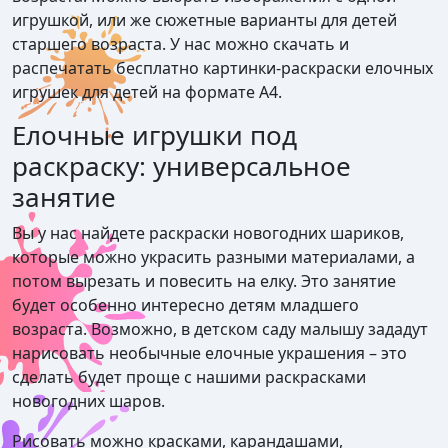
игрушкой, или же сюжетные варианты для детей
старшего возраста. У нас можно скачать и
распечатать бесплатно картинки-раскраски елочных
игрушек для детей на формате А4.
Елочные игрушки под
раскраску: универсальное
занятие
Вы у нас найдете раскраски новогодних шариков,
которые можно украсить разными материалами, а
потом вырезать и повесить на елку. Это занятие
будет особенно интересно детям младшего
возраста. Возможно, в детском саду малышу зададут
нарисовать необычные елочные украшения – это
сделать будет проще с нашими раскрасками
новогодних шаров.
Рисовать можно красками, карандашами,