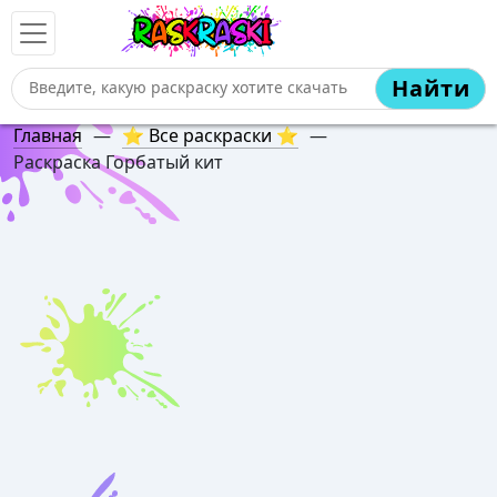
Найти
Главная
—
⭐ Все раскраски ⭐
—
Раскраска Горбатый кит