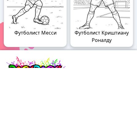
Футболист Месси
Футболист Криштиану
Роналду
Raskraski.world – волшебный мир
раскрасок!
Погружайтесь в мир творчества с нашими
удивительными разукрашками! У нас вы найдете
раскраски для детей разного возраста – от малышей
до подростков, а также увлекательные разрисовки