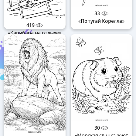
33
«Попугай Корелла»
419
«Капибара на отдыхе»
30
«Морская свинка жует