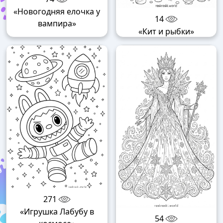
«Новогодняя елочка у
14
вампира»
«Кит и рыбки»
271
«Игрушка Лабубу в
54