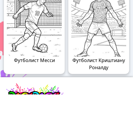
Футболист Месси
Футболист Криштиану
Роналду
Raskraski.world – волшебный мир
раскрасок!