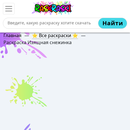
Найти
Главная
—
⭐ Все раскраски ⭐
—
Раскраска Изящная снежинка