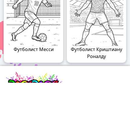
Футболист Месси
Футболист Криштиану
Роналду
Raskraski.world – волшебный мир
раскрасок!
Погружайтесь в мир творчества с нашими