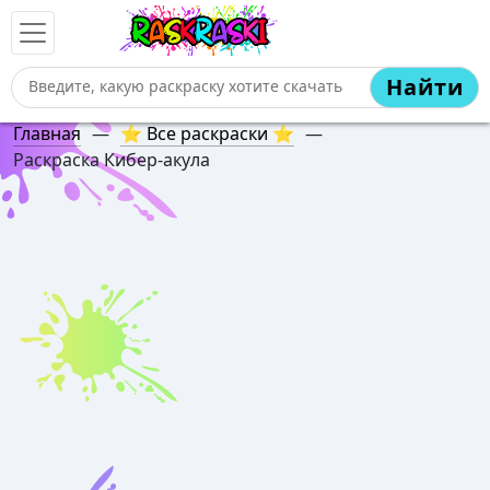
Найти
Главная
—
⭐ Все раскраски ⭐
—
Раскраска Кибер-акула