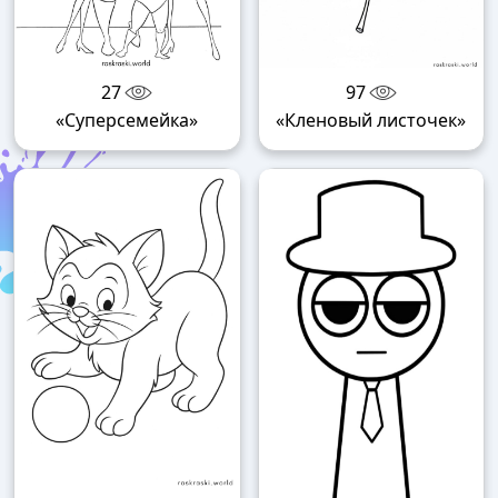
27
97
«Суперсемейка»
«Кленовый листочек»