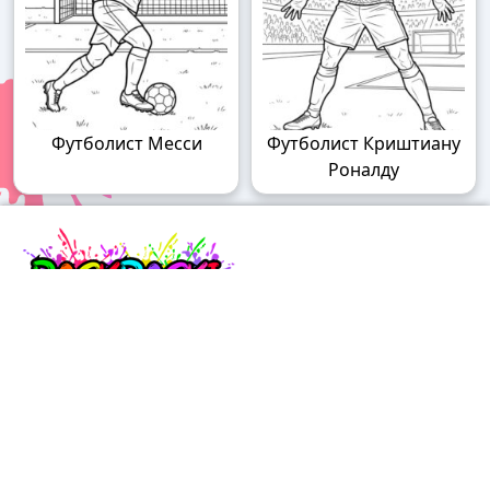
Футболист Месси
Футболист Криштиану
Роналду
Raskraski.world – волшебный мир
раскрасок!
Погружайтесь в мир творчества с нашими
удивительными разукрашками! У нас вы найдете
раскраски для детей разного возраста – от малышей