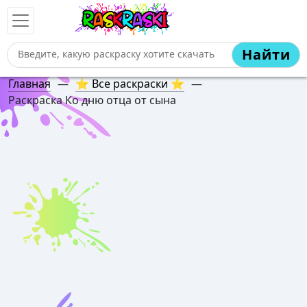
Найти
Главная
—
⭐ Все раскраски ⭐
—
Раскраска Ко дню отца от сына