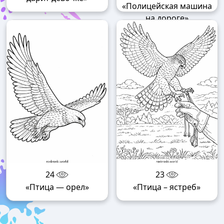
«Полицейская машина
на дороге»
24
23
«Птица — орел»
«Птица – ястреб»