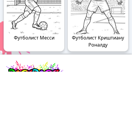
Футболист Месси
Футболист Криштиану
Роналду
Raskraski.world – волшебный мир
раскрасок!
Погружайтесь в мир творчества с нашими
удивительными разукрашками! У нас вы найдете
раскраски для детей разного возраста – от малышей