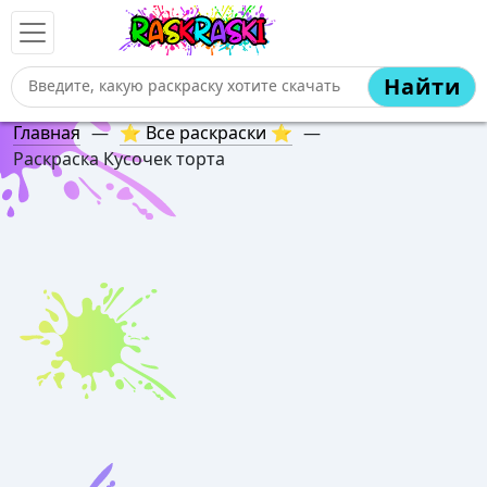
Найти
Главная
—
⭐ Все раскраски ⭐
—
Раскраска Кусочек торта