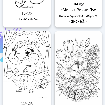
104
«Мишка Винни Пух
15
наслаждается мёдом
«Пиноккио»
(Дисней)»
249