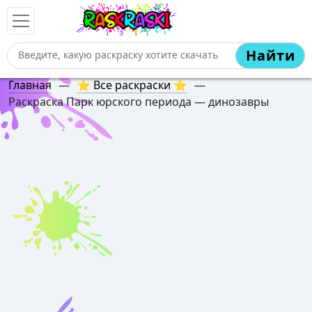
Найти
Главная
—
⭐ Все раскраски ⭐
—
Раскраска Парк юрского периода — динозавры