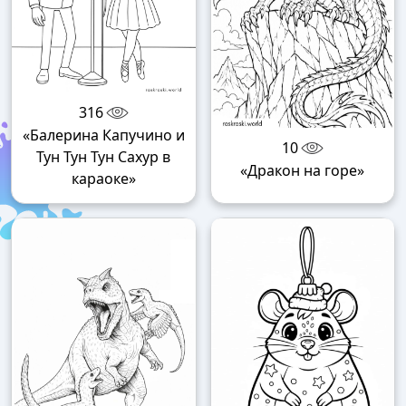
316
«Балерина Капучино и
10
Тун Тун Тун Сахур в
«Дракон на горе»
караоке»