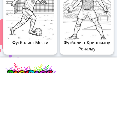
Футболист Месси
Футболист Криштиану
Роналду
Raskraski.world – волшебный мир
раскрасок!
Погружайтесь в мир творчества с нашими