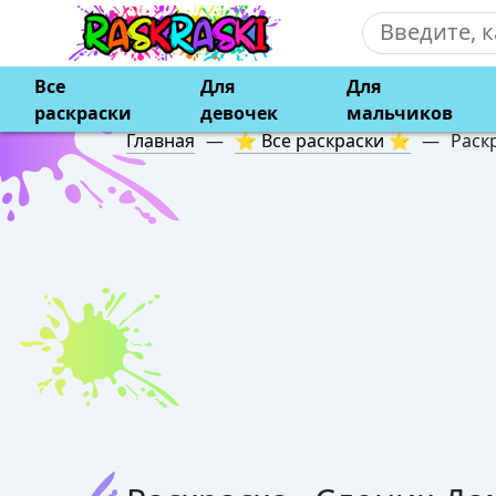
Все
Для
Для
раскраски
девочек
мальчиков
Главная
—
⭐ Все раскраски ⭐
—
Раск