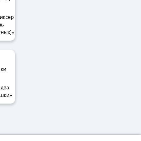
миксер
нь
ных)»
 два
шки»