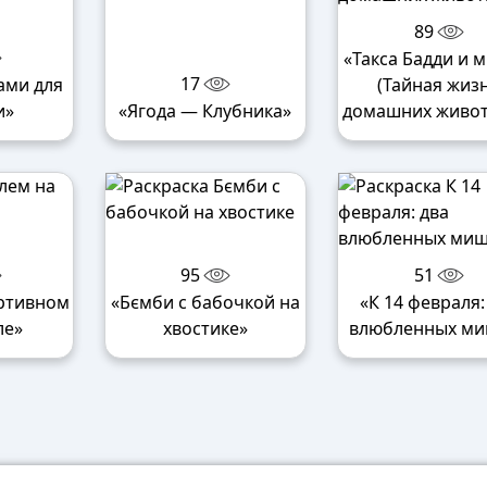
89
«Такса Бадди и 
17
ами для
(Тайная жиз
и»
«Ягода — Клубника»
домашних живот
95
51
ртивном
«Бємби с бабочкой на
«К 14 февраля:
ле»
хвостике»
влюбленных ми