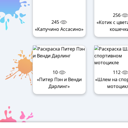
256
245
«Котик с цвет
«Капучино Ассасино»
кошечк
10
112
«Питер Пэн и Венди
«Шлем на спо
Дарлинг»
мотоцик