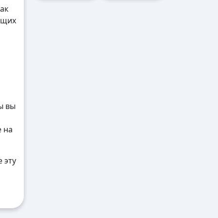
ак
ящих
ы вы
е на
 эту