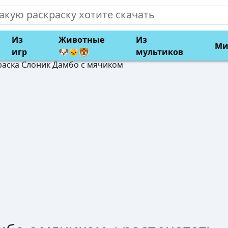
Из
Животные
Из
Ми
игр
🐶🐱🐯
мультиков
раска Слоник Дамбо с мячиком