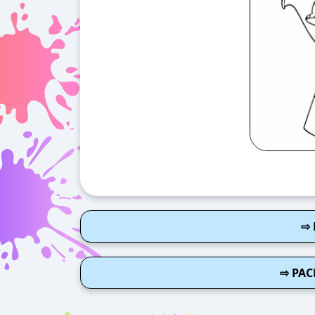
⇨ 
⇨ РА