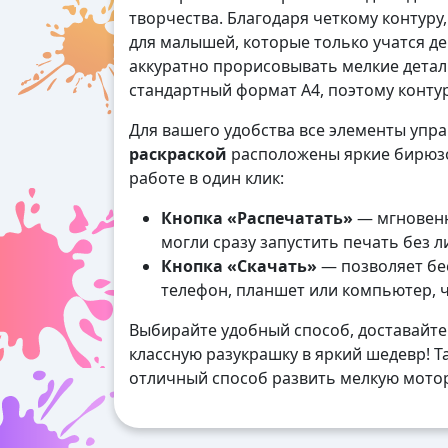
творчества. Благодаря четкому контуру
для малышей, которые только учатся де
аккуратно прорисовывать мелкие дета
стандартный формат А4, поэтому контур
Для вашего удобства все элементы упр
раскраской
расположены яркие бирюзо
работе в один клик:
Кнопка «Распечатать»
— мгновенн
могли сразу запустить печать без 
Кнопка «Скачать»
— позволяет бес
телефон, планшет или компьютер, 
Выбирайте удобный способ, доставайте
классную разукрашку в яркий шедевр! Та
отличный способ развить мелкую мотор