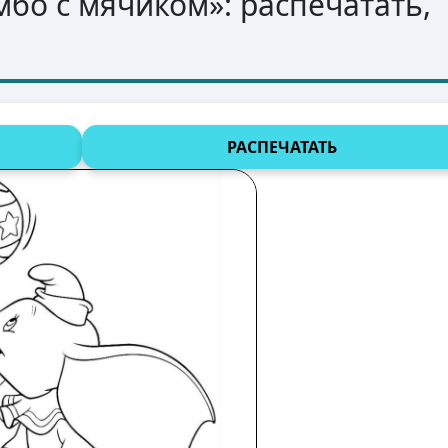
мбо с мячиком
»: распечатать,
РАСПЕЧАТАТЬ