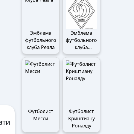
Эмблема
Эмблема
футбольного
футбольного
клуба Реала
клуба
Динамо
Футболист
Футболист
Месси
Криштиану
ати
Роналду