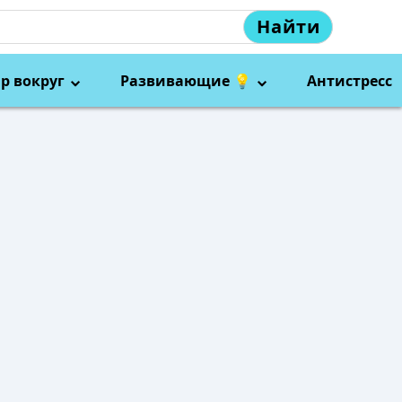
Найти
р вокруг
Развивающие 💡
Антистресс