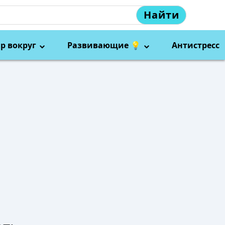
Найти
р вокруг
Развивающие 💡
Антистресс