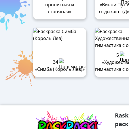
прописная и
«Винни Пух и
строчная»
отдыхают (Д
5
34
«Художеств
«Симба (Король Лев)»
гимнастика с 
Rask
раск