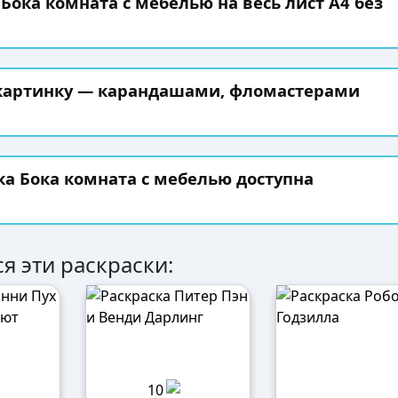
 Бока комната с мебелью на весь лист А4 без
 картинку — карандашами, фломастерами
ка Бока комната с мебелью доступна
я эти раскраски:
10