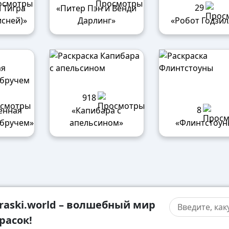
29
 Тигра
«Питер Пэн и Венди
исней)»
Дарлинг»
«Робот Годзил
918
8
енная
«Капибара с
обручем»
апельсином»
«Флинтстоун
raski.world – волшебный мир
расок!