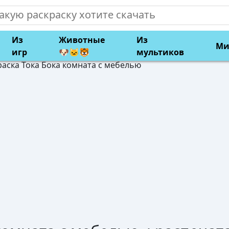
Из
Животные
Из
Ми
игр
🐶🐱🐯
мультиков
раска Тока Бока комната с мебелью