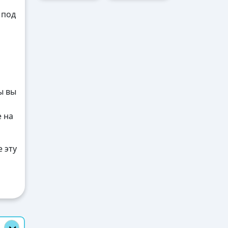
 под
ы вы
е на
 эту