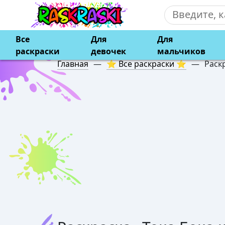
Все
Для
Для
раскраски
девочек
мальчиков
Главная
—
⭐ Все раскраски ⭐
—
Раск