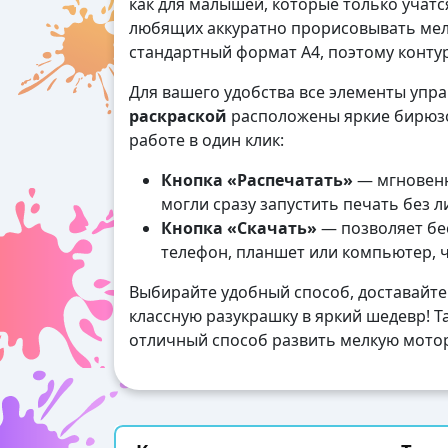
как для малышей, которые только учатся
любящих аккуратно прорисовывать мел
стандартный формат А4, поэтому контур
Для вашего удобства все элементы упр
раскраской
расположены яркие бирюзо
работе в один клик:
Кнопка «Распечатать»
— мгновенн
могли сразу запустить печать без 
Кнопка «Скачать»
— позволяет бес
телефон, планшет или компьютер, 
Выбирайте удобный способ, доставайте
классную разукрашку в яркий шедевр! Та
отличный способ развить мелкую мотор