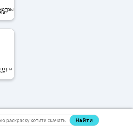
ла»
ы»
Найти