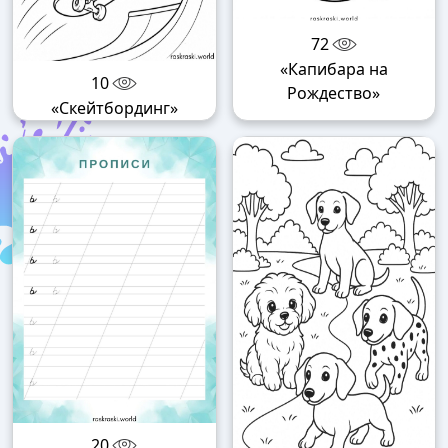
72
«Капибара на
10
Рождество»
«Скейтбординг»
20