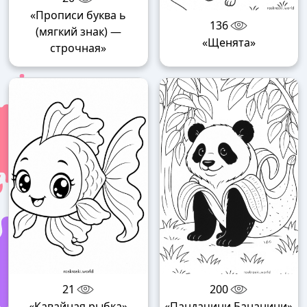
«Прописи буква ь
136
(мягкий знак) —
«Щенята»
строчная»
21
200
«Кавайная рыбка»
«Пандачини Бананини»