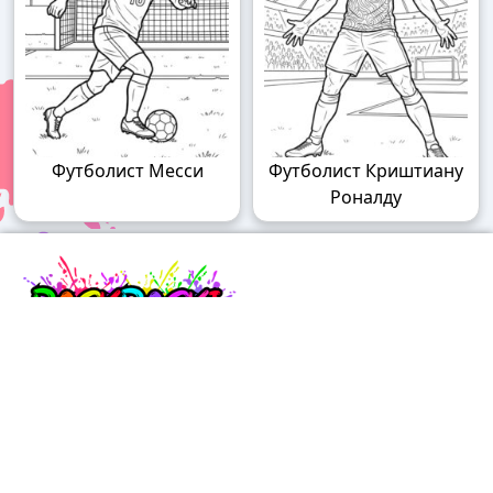
Футболист Месси
Футболист Криштиану
Роналду
Raskraski.world – волшебный мир
раскрасок!
Погружайтесь в мир творчества с нашими
удивительными разукрашками! У нас вы найдете