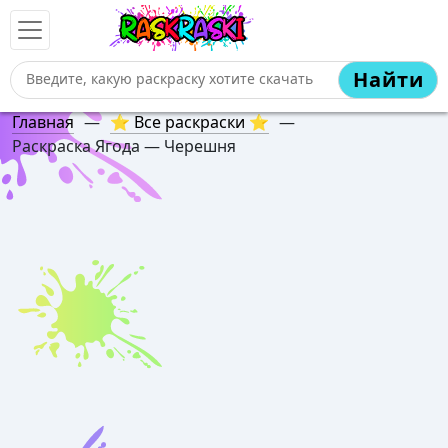
Найти
Главная
—
⭐ Все раскраски ⭐
—
Раскраска Ягода — Черешня