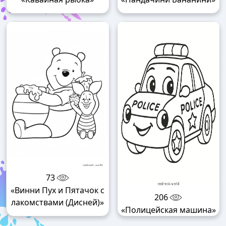
73
«Винни Пух и Пятачок с
206
лакомствами (Дисней)»
«Полицейская машина»