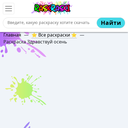
Найти
Главная
—
⭐ Все раскраски ⭐
—
Раскраска Здравствуй осень