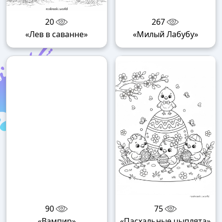
20
267
«Лев в саванне»
«Милый Лабубу»
90
75
«Вампир»
«Пасхальные цыплята»